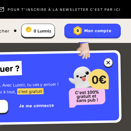
POUR T’INSCRIRE À LA NEWSLETTER C’EST PAR ICI
Vous
Mon compte
cher
0
Lumniz
0
En
avez
savoir
:
plus
sur
les
Lumniz
Fermer
uer ?
la
fenêtre
d'informatio
sur
les
. Avec Lumni, tu vas y arriver !
r
Lumniz
.
c'est gratuit
r à tout,
Je me connecte