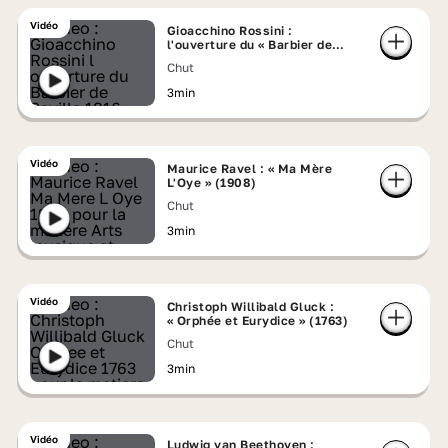
Vidéo
Gioacchino Rossini :
l'ouverture du « Barbier de
Séville » (1816)
Chut
3min
Vidéo
Maurice Ravel : « Ma Mère
L'Oye » (1908)
Chut
3min
Vidéo
Christoph Willibald Gluck :
« Orphée et Eurydice » (1763)
Chut
3min
Vidéo
Ludwig van Beethoven :