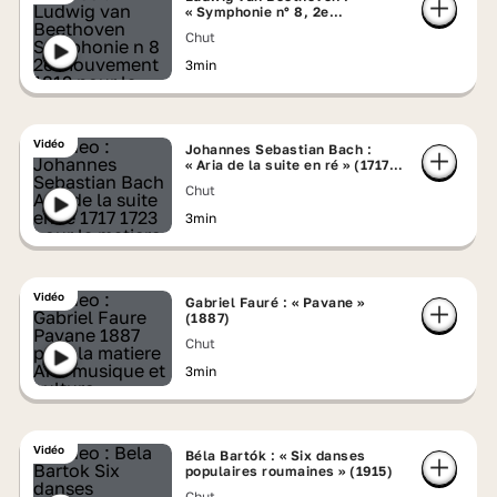
« Symphonie n° 8, 2e
mouvement » (1812)
Chut
3min
Vidéo
Johannes Sebastian Bach :
« Aria de la suite en ré » (1717-
1723)
Chut
3min
Vidéo
Gabriel Fauré : « Pavane »
(1887)
Chut
3min
Vidéo
Béla Bartók : « Six danses
populaires roumaines » (1915)
Chut