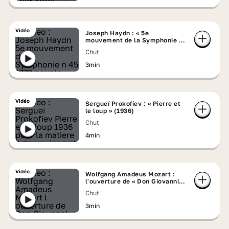
Vidéo
Joseph Haydn : « 5e
mouvement de la Symphonie n°
45 » (1772)
Chut
3min
Vidéo
Sergueï Prokofiev : « Pierre et
le loup » (1936)
Chut
4min
Vidéo
Wolfgang Amadeus Mozart :
l'ouverture de « Don Giovanni »
(1787)
Chut
3min