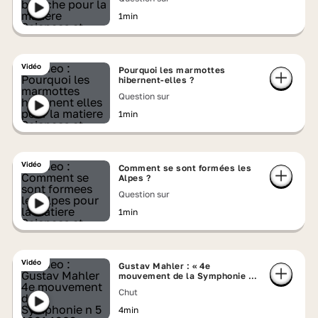
1min
Vidéo
Pourquoi les marmottes
hibernent-elles ?
Question sur
1min
Vidéo
Comment se sont formées les
Alpes ?
Question sur
1min
Vidéo
Gustav Mahler : « 4e
mouvement de la Symphonie n°
5 » (1901-1902)
Chut
4min