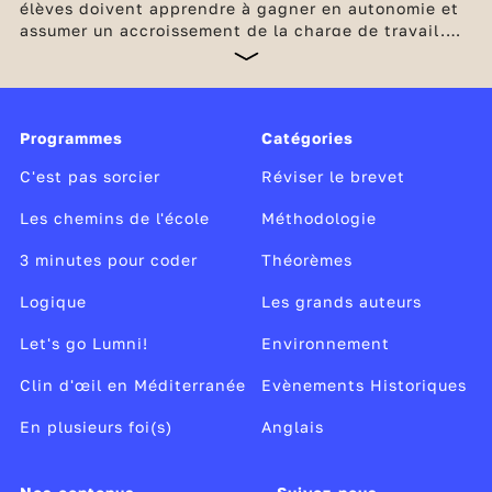
élèves doivent apprendre à gagner en autonomie et
assumer un accroissement de la charge de travail.
Les enseignements deviennent plus denses et plus
abstraits. Quatre heures par semaine sont également
dédiées aux enseignements complémentaires : EPI
(enseignements pratiques interdisciplinaires) et AP
Programmes
Catégories
(accompagnement personnalisé). Chaque élève
prépare progressivement,
C'est pas sorcier
Réviser le brevet
Les chemins de l'école
Méthodologie
3 minutes pour coder
Théorèmes
Logique
Les grands auteurs
Let's go Lumni!
Environnement
Clin d'œil en Méditerranée
Evènements Historiques
En plusieurs foi(s)
Anglais