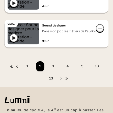
4min
Vidéo
Sound designer
Dans mon job : les métiers de l'audiovisuel
3min
1
2
3
4
5
10
13
e
En milieu de cycle 4, la 4
est un cap à passer. Les