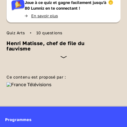
Joue à ce quiz et gagne facilement jusqu'à
80 Lumniz
en te connectant !
->
En savoir plus
Quiz Arts
10 questions
Henri Matisse, chef de file du
fauvisme
Chef de file du fauvisme et de la gouache
découpée, Henri Matisse (1869–1954) est un
Ce contenu est proposé par :
e
peintre majeur du XX
siècle. Es-tu au point
sur ses œuvres et son parcours ? Vérifie-le
avec ce quiz !
Programmes