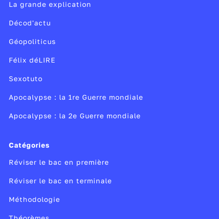
est séduite par les promesses de vengeance
La grande explication
d'Hitler qui parvient à prendre le pouvoir. En
Décod'actu
peu de temps, le régime se révèle dictatorial
et génocidaire. Teste tes connaissances sur
Géopoliticus
ces événements.
Félix déLIRE
Sexotuto
Apocalypse : la 1re Guerre mondiale
Apocalypse : la 2e Guerre mondiale
Catégories
Réviser le bac en première
Réviser le bac en terminale
Méthodologie
Théorèmes