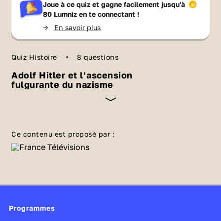
Joue à ce quiz et gagne facilement jusqu'à
80 Lumniz
en te connectant !
->
En savoir plus
Quiz Histoire
8 questions
Adolf Hitler et l’ascension
fulgurante du nazisme
D'artiste raté à simple soldat, Adolf Hitler, né
en 1889 en Autriche-Hongrie, impose peu à
Ce contenu est proposé par :
peu ses thèses antisémites et guerrières dans
la vie politique allemande, précipitant
l'Europe et le monde dans un nouveau conflit
total. Au début des années 1930, une grande
crise économique frappe le monde.
Programmes
L'Allemagne, affaiblie par la défaite de 1918,