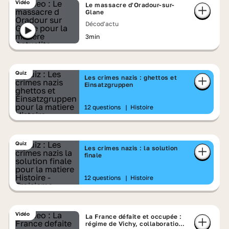
Vidéo
Le massacre d'Oradour-sur-
Glane
Décod'actu
3min
Quiz
Les crimes nazis : ghettos et
Einsatzgruppen
12 questions
|
Histoire
Quiz
Les crimes nazis : la solution
finale
12 questions
|
Histoire
Vidéo
La France défaite et occupée :
régime de Vichy, collaboration