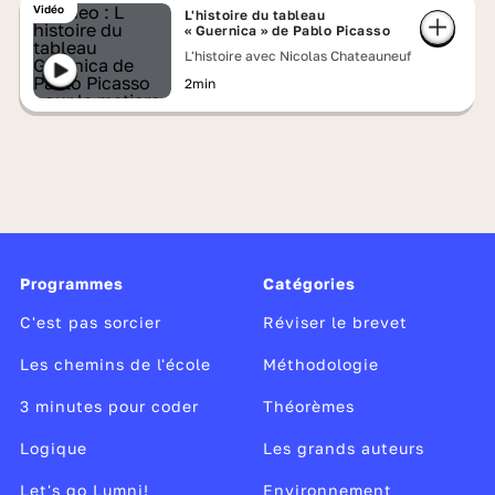
Vidéo
L'histoire du tableau
« Guernica » de Pablo Picasso
L'histoire avec Nicolas Chateauneuf
2min
Programmes
Catégories
C'est pas sorcier
Réviser le brevet
Les chemins de l'école
Méthodologie
3 minutes pour coder
Théorèmes
Logique
Les grands auteurs
Let's go Lumni!
Environnement