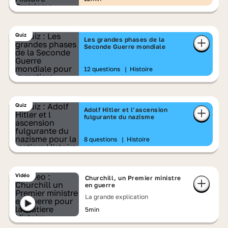
œuvre sont sans précédent. Les violences
contre les civils aussi. Avec ce dossier,
Lumni t'explique pourquoi la Seconde
Quiz
Les grandes phases de la
Guerre mondiale est à la fois une guerre
Seconde Guerre mondiale
totale et une guerre d'anéantissement.
12 questions
|
Histoire
Quiz
Adolf Hitler et l’ascension
fulgurante du nazisme
8 questions
|
Histoire
Vidéo
Churchill, un Premier ministre
en guerre
La grande explication
5min