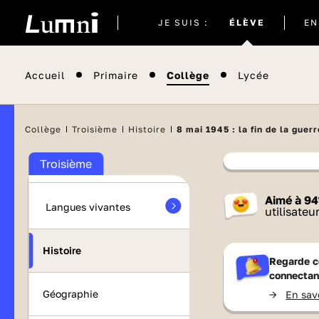
Site
JE SUIS :
ÉLÈVE
EN
Brevet 2026
actuel
Orientation
Accueil
Primaire
Collège
Lycée
Maths
Collège
Troisième
Histoire
8 mai 1945 : la fin de la guer
Français
Troisième
Contenu
Aimé à
94
Langues vivantes
France 
utilisateu
Histoire
Regarde c
connectan
Géographie
->
En sav