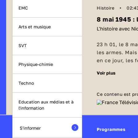
Histoire
02:4
EMC
8 mai 1945 : 
Arts et musique
L'histoire avec N
23 h 01, le 8 mai 1945 : tous les soldats allemands doivent déposer
SVT
les armes. Mais 
en ce jour, le
Physique-chimie
territoires en 
voir plus
L’effondr
Tchécoslovaqui
Techno
Les derniers mois de la guerre sont sanglants. On compte près de 30
Ce contenu est pr
000 tués par jou
Education aux médias et à
Reich est pris e
l'information
Américains, les 
La capitu
Soviétiques. Le 
jonction sur l’E
Dès le 4 mai, le Général britannique Montgomery reçoit la
S'informer
Programmes
suicide et dans
capitulation d