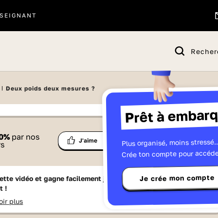
SEIGNANT
Recher
Deux poids deux mesures ?
Prêt à embarq
 proposé par
0
%
par nos
Ma
Plus organisé, moins stressé..
Partage
J'aime
Télévisions
Radio France
Réseau Canopé
rs
liste
Crée ton compte pour accéde
Je crée mon compte
ette vidéo et gagne facilement jusqu'à
15 Lumniz
en te
t !
oir plus