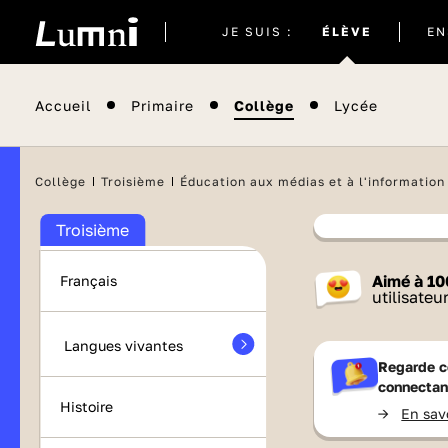
Site
JE SUIS :
ÉLÈVE
EN
actuel
Brevet 2026
Accueil
Primaire
Collège
Lycée
Orientation
Collège
Troisième
Éducation aux médias et à l'information
Maths
Troisième
Contenu
Aimé à
10
Français
France 
utilisateu
Langues vivantes
Regarde c
connectan
Histoire
->
En sav