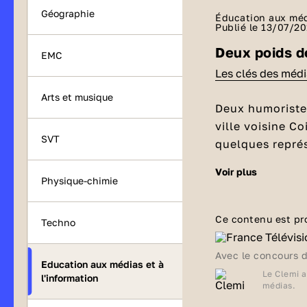
Géographie
Éducation aux médi
Publié le 13/07/2
Deux poids d
EMC
Les clés des méd
Arts et musique
Deux humoriste
ville voisine C
SVT
quelques repré
voir plus
Deux poids, 
Physique-chimie
Cette expressio
règles différen
Ce contenu est pr
Techno
vidéo, le premi
En revanche, le
► Découvrez,
L
Avec le concours 
Education aux médias et à
se servant de l
Le Clemi a
l'information
Réalisateur :
Ma
contre les habi
médias.
Auteur :
Bruno 
était sur la lis