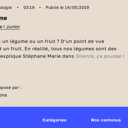
ologie
03:19
Publié le 14/05/2019
ume
e ! Junior
st un légume ou un fruit ? D’un point de vue
t un fruit. En réalité, tous nos légumes sont des
l’explique Stéphane Marie dans
Silence, ça pousse !
’un fruit ?
t un fruit. Par définition, un fruit est l’enveloppe qui
ines qu’elle contient. Pour bien comprendre, il faut
oposé par :
oses dans l’ordre : le fruit est le résultat d’une fleu
ît, elle est fécondée par des insectes par exemple.
ne, mais la base de la fleur a commencé à grandir, à
a
naissance du fruit
. Dans la nature, le fruit sèche et
Catégories
Nos contenus
 la graine tombe et le moment venu, elle germe.