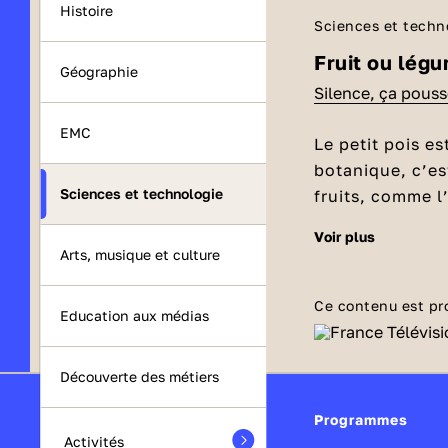
Histoire
Sciences et techn
Fruit ou lég
Géographie
Silence, ça pouss
EMC
Le petit pois e
botanique, c’es
Sciences et technologie
fruits, comme 
voir plus
Qu’est-ce qu
Arts, musique et culture
Le petit pois es
protège les gra
Ce contenu est pr
Education aux médias
reprendre les ch
fécondée.
La fleur appara
Puis, elle se fa
Découverte des métiers
gonfler. C’est l
Programmes
pourrit. Alors,
Activités