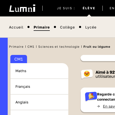
Site
JE SUIS :
ÉLÈVE
EN
actuel
Accueil
Primaire
Collège
Lycée
Il semblera
Primaire
CM1
Sciences et technologie
Fruit ou légume
CM1
Contenu
Maths
Aimé à
92
France 
utilisateu
Français
Regarde c
connectan
Anglais
->
En sav