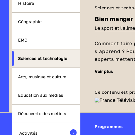
Histoire
Sciences et techn
Bien manger
Géographie
Le sport et l'alim
EMC
Comment faire p
s’apprend ? Pou
Sciences et technologie
experts mettent
sport et l’alime
voir plus
Comment 
mieux manger a
Arts, musique et culture
Okoo-koo
, cui
Manger de to
créatrice de r
Ce contenu est pr
Education aux médias
laitiers
, pas
légumes
,
Découverte des métiers
Programmes
Activités
Différents 