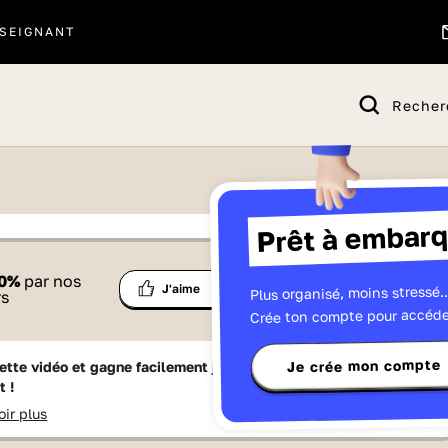
SEIGNANT
Recher
Prêt à embarq
 proposé par
0
%
par nos
Ma
Plus organisé, moins stressé..
Partage
J'aime
Télévisions
rs
liste
Crée ton compte pour accéde
Je crée mon compte
ette vidéo et gagne facilement jusqu'à
15 Lumniz
en te
t !
oir plus