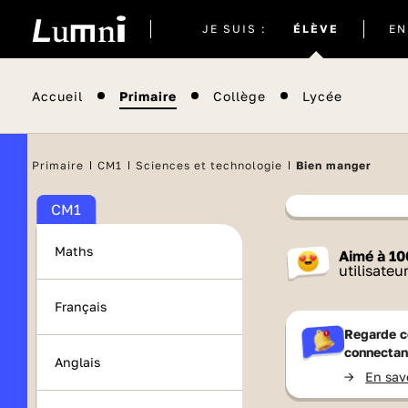
Site
JE SUIS :
ÉLÈVE
EN
actuel
Accueil
Primaire
Collège
Lycée
Primaire
CM1
Sciences et technologie
Bien manger
CM1
Contenu
Maths
Aimé à
10
France 
utilisateu
Français
Regarde c
connectan
Anglais
->
En sav