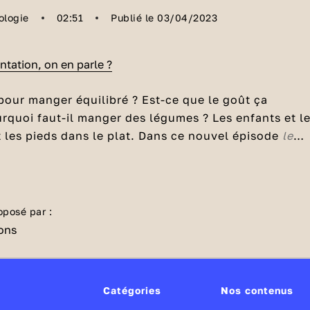
ologie
02:51
Publié le 03/04/2023
entation, on en parle ?
our manger équilibré ? Est-ce que le goût ça
rquoi faut-il manger des légumes ? Les enfants et l
 les pieds dans le plat. Dans ce nouvel épisode
le
ntation, on en parle ?
découvre des astuces pour
manger équilibré ?
vec Bouba et Sam, les animateurs de l'émission
siner les aliments autrement avec Marion Flipo,
ut un peu, de la viande, des protéines, des
produits
ecettes et le docteur Jimmy Mohamed.
oposé par :
 trop de
sucre
, ni de sel... Et bien sûr, des fruits et de
Catégories
Nos contenus
modes de préparation : au four, à la vapeur,