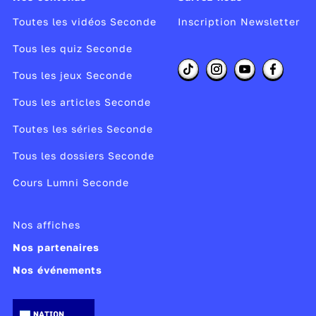
Saber (savoir)
Toutes les vidéos Seconde
Inscription Newsletter
vaya, vayas, vaya,
Tous les quiz Seconde
Ir (aller)
vayamos, vayátis,
vayan
Tous les jeux Seconde
Estar (être)
Tous les articles Seconde
esté, estés, esté,
Toutes les séries Seconde
estemos, estéis, estén
Tous les dossiers Seconde
A RETENIR : Il est important de connaître
le
Cours Lumni Seconde
radical de la première personne du verbe
irrégulier
pour conjuguer les autres
Nos affiches
personnes.
Nos partenaires
Quand employer le présent du subjonctif en
Nos événements
espagnol ?
En espagnol, il faut distinguer plusieurs
utilisations du présent du subjonctif :