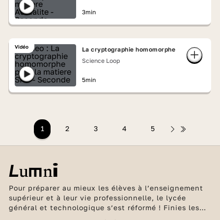
3min
Vidéo
La cryptographie homomorphe
Science Loop
5min
1
2
3
4
5
Pour préparer au mieux les élèves à l’enseignement
supérieur et à leur vie professionnelle, le lycée
général et technologique s’est réformé ! Finies les
séries L, ES et L ! Place désormais à un