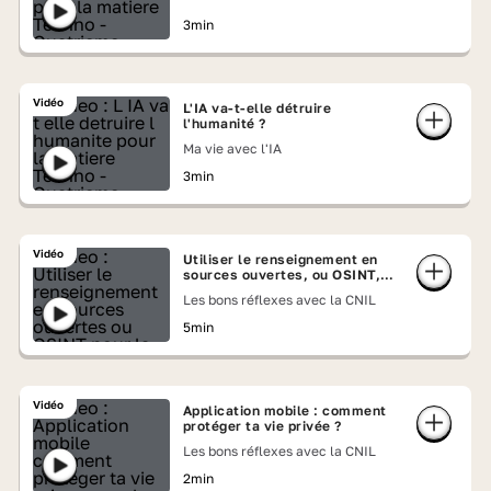
3min
Vidéo
L'IA va-t-elle détruire
l'humanité ?
Ma vie avec l'IA
3min
Vidéo
Utiliser le renseignement en
sources ouvertes, ou OSINT,
pour la réidentification sur
Les bons réflexes avec la CNIL
Internet
5min
Vidéo
Application mobile : comment
protéger ta vie privée ?
Les bons réflexes avec la CNIL
2min