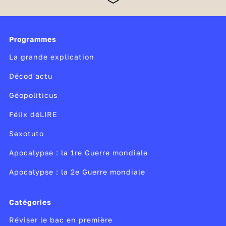
enseignement qui correspond mieux au projet
personnel de chaque élève. Celui-ci compose ainsi
son bac en fonction de ses goûts et de ses
ambitions. En seconde générale et technologique,
Programmes
les élèves consolident leurs connaissances et
La grande explication
découvrent également deux nouvelles matières :
Décod'actu
Géopoliticus
Félix déLIRE
Sexotuto
Apocalypse : la 1re Guerre mondiale
Apocalypse : la 2e Guerre mondiale
Catégories
Réviser le bac en première