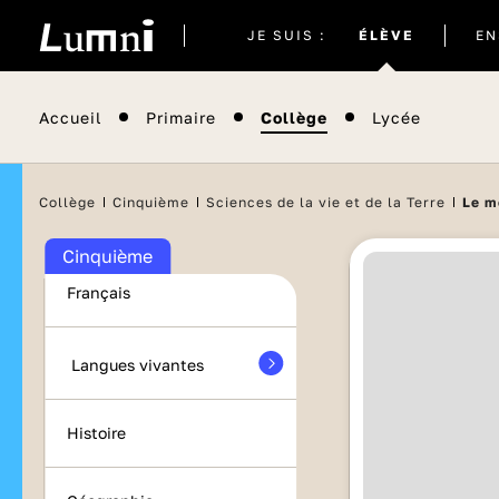
Site
JE SUIS :
ÉLÈVE
EN
actuel
Accueil
Primaire
Collège
Lycée
Collège
Cinquième
Sciences de la vie et de la Terre
Le m
Maths
Cinquième
Français
Langues vivantes
Histoire