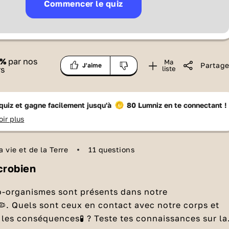
Commencer le quiz
%
par nos
Ma
Partage
J'aime
rs
liste
quiz et gagne facilement jusqu'à
80 Lumniz
en te connectant !
oir plus
 vie et de la Terre
11 questions
crobien
o-organismes sont présents dans notre
. Quels sont ceux en contact avec notre corps et
 les conséquences🧪 ? Teste tes connaissances sur la