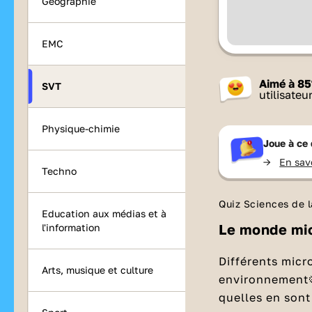
Géographie
EMC
Aimé à
85
SVT
utilisateu
Physique-chimie
Joue à ce 
->
En sav
Techno
Quiz Sciences de la
Education aux médias et à
Le monde mi
l'information
Différents micr
Arts, musique et culture
environnement
quelles en sont