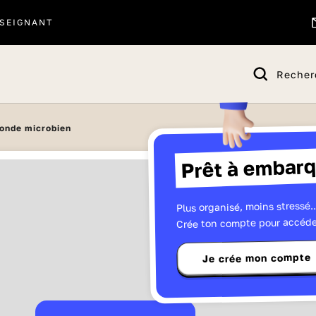
SEIGNANT
Recher
onde microbien
Prêt à embarq
Plus organisé, moins stressé..
Crée ton compte pour accéde
Je crée mon compte