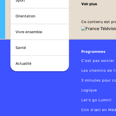
Sport
diversité du mo
voir plus
Orientation
Ce contenu est pr
Vivre ensemble
Santé
Programmes
C'est pas sorcier
Actualité
Les chemins de l'
3 minutes pour c
Logique
Let's go Lumni!
Clin d'œil en Mé