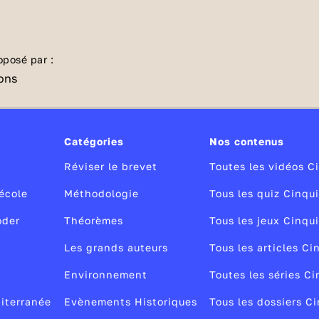
de microbien avec ce quiz🔬.
oposé par :
Catégories
Nos contenus
Réviser le brevet
Toutes les vidéos 
école
Méthodologie
Tous les quiz Cinqu
oder
Théorèmes
Tous les jeux Cinqu
Les grands auteurs
Tous les articles C
Environnement
Toutes les séries C
diterranée
Evènements Historiques
Tous les dossiers C