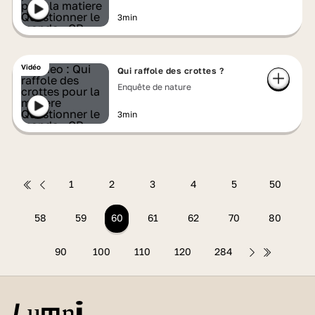
3min
Vidéo
Qui raffole des crottes ?
Enquête de nature
3min
1
2
3
4
5
50
58
59
60
61
62
70
80
90
100
110
120
284