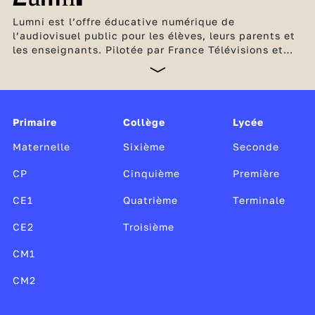
Lumni est l’offre éducative numérique de
l’audiovisuel public pour les élèves, leurs parents et
les enseignants. Pilotée par France Télévisions et
l’INA, en partenariat avec Arte, France Médias
Monde, Radio France et TV5 Monde, cette offre
unique, gratuite et sans publicité est soutenue par le
ministère de l’Éducation nationale et de la Jeunesse,
Canopé, le CLEMI, ainsi que par le ministère de la
Primaire
Collège
Lycée
Culture.
Maternelle
Sixième
Seconde
CP
Cinquième
Première
CE1
Quatrième
Terminale
CE2
Troisième
CM1
CM2