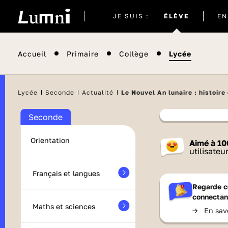
Site
JE SUIS :
ÉLÈVE
EN
actuel
Accueil
Primaire
Collège
Lycée
Lycée
Seconde
Actualité
Le Nouvel An lunaire : histoire
Seconde
Contenu
Orientation
Aimé à
10
France 
utilisateu
Français et langues
Regarde c
connectan
Maths et sciences
->
En sav