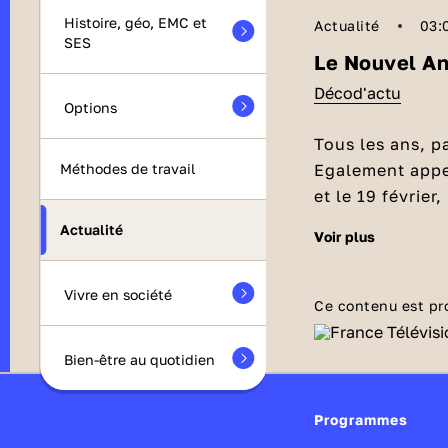
Histoire, géo, EMC et
Actualité
03:
SES
Le Nouvel An 
Décod'actu
Options
Tous les ans, p
Egalement appel
Méthodes de travail
et le 19 février
millénaire et s
Actualité
voir plus
Le Nouvel
Cette célébrati
Vivre en société
Chine, pour fête
Ce contenu est pr
Chaque nouvelle
zodiaque chinoi
Bien-être au quotidien
la cosmologie c
l’année à veni
Les traditions, célébrations et coutumes du
Programmes