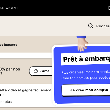
SEIGNANT
Recher
 et impacts
Prêt à embarq
 proposé par
0
%
par nos
Ma
Plus organisé, moins stressé..
Partage
J'aime
Télévisions
rs
liste
Crée ton compte pour accéde
Je crée mon compte
ette vidéo et gagne facilement jusqu'à
15 Lumniz
en te
t !
oir plus