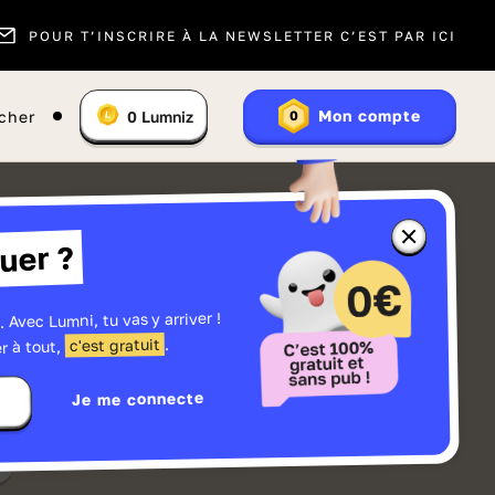
POUR T’INSCRIRE À LA NEWSLETTER C’EST PAR ICI
Vous
Mon compte
cher
0
Lumniz
0
En
avez
savoir
:
plus
sur
les
Lumniz
Fermer
uer ?
la
fenêtre
d'informatio
sur
les
. Avec Lumni, tu vas y arriver !
r
Lumniz
.
c'est gratuit
r à tout,
Je me connecte