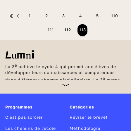
1
2
3
4
5
110
111
112
113
e
La 3
achève le cycle 4 qui permet aux élèves de
développer leurs connaissances et compétences
e
dans différents champs disciplinaires. La 3
marque
un tournant, car elle clôt le collège et prépare le
passage au lycée avec l’acquisition des méthodes et
des compétences nécessaires pour passer à la
vitesse supérieure. C’est l’occasion aussi pour les
Programmes
Catégories
élèves de découvrir concrètement le monde du
travail lors d’un stage d’observation en entreprise et
C'est pas sorcier
Réviser le brevet
de réfléchir à leurs envies de métier.
Les chemins de l'école
Méthodologie