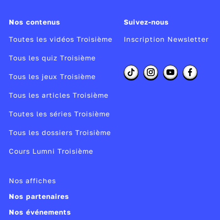
important dans le monde qui va émerger de la
guerre.
Nos contenus
Suivez-nous
Toutes les vidéos Troisième
Inscription Newsletter
Pour en savoir plus sur la
Première Guerre
Tous les quiz Troisième
mondiale
, découvrez en vidéo :
Tous les jeux Troisième
ce qui déclencha le
conflit
;
Tous les articles Troisième
son histoire au travers des
représentations
Toutes les séries Troisième
artistiques
dont elle a été l'objet.
Tous les dossiers Troisième
Réalisateur :
Isabelle Clarke, Daniel Costelle
Producteur :
CC&C, idéacom International Inc
Cours Lumni Troisième
Année de production :
2013
Nos affiches
Publié le 10/03/14
Nos partenaires
Modifié le 24/03/26
Nos événements