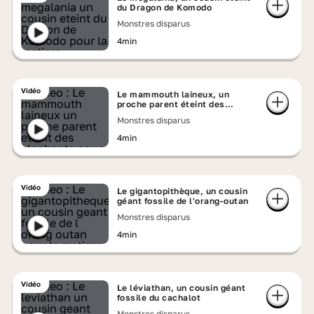
du Dragon de Komodo
Monstres disparus
4min
Vidéo
Le mammouth laineux, un
proche parent éteint des
éléphants
Monstres disparus
4min
Vidéo
Le gigantopithèque, un cousin
géant fossile de l'orang-outan
Monstres disparus
4min
Vidéo
Le léviathan, un cousin géant
fossile du cachalot
Monstres disparus