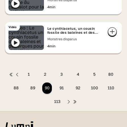
4min
Vidéo
Le cynthiacetus, un cousin
fossile des baleines et des
orques
Monstres disparus
4min
1
2
3
4
5
80
88
89
90
91
92
100
110
113