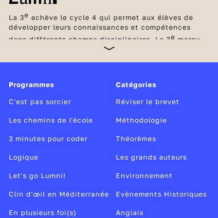
e
La 3
achève le cycle 4 qui permet aux élèves de
développer leurs connaissances et compétences
e
dans différents champs disciplinaires. La 3
marque
un tournant, car elle clôt le collège et prépare le
passage au lycée avec l’acquisition des méthodes et
des compétences nécessaires pour passer à la
vitesse supérieure. C’est l’occasion aussi pour les
Programmes
Catégories
élèves de découvrir concrètement le monde du
travail lors d’un stage d’observation en entreprise et
C'est pas sorcier
Réviser le brevet
de réfléchir à leurs envies de métier.
Les chemins de l'école
Méthodologie
3 minutes pour coder
Théorèmes
Logique
Les grands auteurs
Let's go Lumni!
Environnement
Clin d'œil en Méditerranée
Evènements Historiques
En plusieurs foi(s)
Anglais