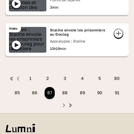
3min
Vidéo
Staline envoie les prisonniers
au Goulag
Apocalypse : Staline
10h19min
1
2
3
4
5
80
85
86
87
88
89
90
91