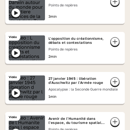
Points de repères
3min
Vidéo
L'opposition du créationnisme,
débats et contestations
Points de repères
2min
Vidéo
27 janvier 1945 : libération
d'Auschwitz par l'Armée rouge
Apocalypse : la Seconde Guerre mondiale
1min
Vidéo
Avenir de l'Humanité dans
l'espace, du tourisme spatial à
Mars
Points de repères