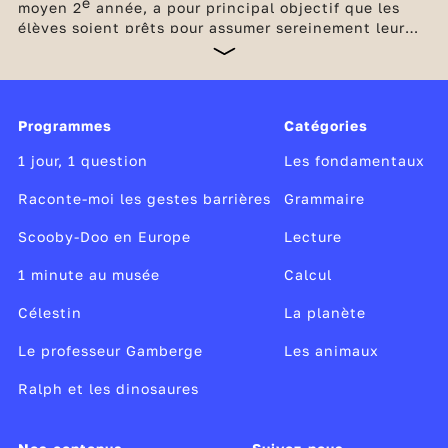
e
moyen 2
année, a pour principal objectif que les
élèves soient prêts pour assumer sereinement leur
future entrée au collège. Les bases en français et en
maths doivent être consolidées en poursuivant
l’étude de la langue par des enseignements soutenus
et réguliers ainsi que par la multiplication d’exercice
Programmes
Catégories
de calcul et de résolution de problèmes. Des
dispositifs d'accompagnement complètent les
1 jour, 1 question
Les fondamentaux
enseignements obligatoires à l'école élémentaire.
Raconte-moi les gestes barrières
Grammaire
Scooby-Doo en Europe
Lecture
1 minute au musée
Calcul
Célestin
La planète
Le professeur Gamberge
Les animaux
Ralph et les dinosaures