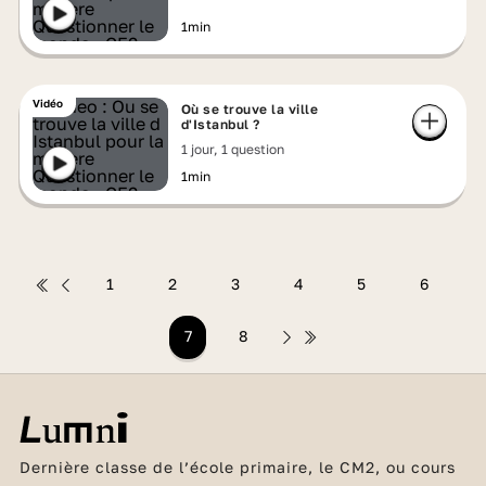
1min
Vidéo
Où se trouve la ville
d'Istanbul ?
1 jour, 1 question
1min
1
2
3
4
5
6
7
8
Dernière classe de l’école primaire, le CM2, ou cours