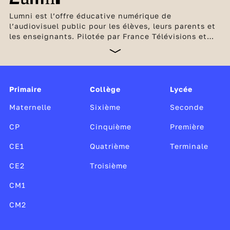
Lumni est l’offre éducative numérique de
l’audiovisuel public pour les élèves, leurs parents et
les enseignants. Pilotée par France Télévisions et
l’INA, en partenariat avec Arte, France Médias
Monde, Radio France et TV5 Monde, cette offre
unique, gratuite et sans publicité est soutenue par le
ministère de l’Éducation nationale et de la Jeunesse,
Canopé, le CLEMI, ainsi que par le ministère de la
Primaire
Collège
Lycée
Culture.
Maternelle
Sixième
Seconde
CP
Cinquième
Première
CE1
Quatrième
Terminale
CE2
Troisième
CM1
CM2