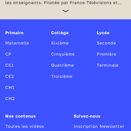
les enseignants. Pilotée par France Télévisions et
l’INA, en partenariat avec Arte, France Médias
Monde, Radio France et TV5 Monde, cette offre
unique, gratuite et sans publicité est soutenue par le
ministère de l’Éducation nationale et de la Jeunesse,
Canopé, le CLEMI, ainsi que par le ministère de la
Primaire
Collège
Lycée
Culture.
Maternelle
Sixième
Seconde
CP
Cinquième
Première
CE1
Quatrième
Terminale
CE2
Troisième
CM1
CM2
Nos contenus
Suivez-nous
Toutes les vidéos
Inscription Newsletter