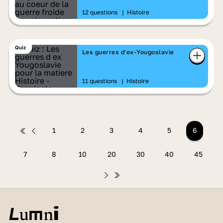
12 questions
|
Histoire
Quiz
Les guerres d'ex-Yougoslavie
11 questions
|
Histoire
1
2
3
4
5
6
7
8
10
20
30
40
45