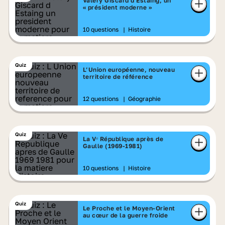
Valéry Giscard d'Estaing, un
« président moderne »
10 questions
|
Histoire
Quiz
L’Union européenne, nouveau
territoire de référence
12 questions
|
Géographie
Quiz
La Vᵉ République après de
Gaulle (1969-1981)
10 questions
|
Histoire
Quiz
Le Proche et le Moyen-Orient
au cœur de la guerre froide