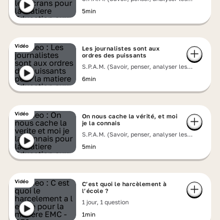
messages)
5min
Vidéo
Les journalistes sont aux
ordres des puissants
S.P.A.M. (Savoir, penser, analyser les
messages)
6min
Vidéo
On nous cache la vérité, et moi
je la connais
S.P.A.M. (Savoir, penser, analyser les
messages)
5min
Vidéo
C’est quoi le harcèlement à
l’école ?
1 jour, 1 question
1min