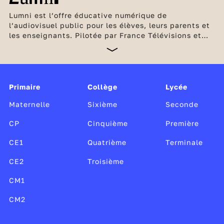
Lumni est l’offre éducative numérique de
l’audiovisuel public pour les élèves, leurs parents et
les enseignants. Pilotée par France Télévisions et
l’INA, en partenariat avec Arte, France Médias
Monde, Radio France et TV5 Monde, cette offre
unique, gratuite et sans publicité est soutenue par le
ministère de l’Éducation nationale et de la Jeunesse,
Canopé, le CLEMI, ainsi que par le ministère de la
Primaire
Collège
Lycée
Culture.
Maternelle
Sixième
Seconde
CP
Cinquième
Première
CE1
Quatrième
Terminale
CE2
Troisième
CM1
CM2