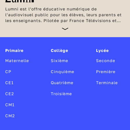
Lumni est l’offre éducative numérique de
l’audiovisuel public pour les élèves, leurs parents et
les enseignants. Pilotée par France Télévisions et
l’INA, en partenariat avec Arte, France Médias
Monde, Radio France et TV5 Monde, cette offre
unique, gratuite et sans publicité est soutenue par le
ministère de l’Éducation nationale et de la Jeunesse,
Canopé, le CLEMI, ainsi que par le ministère de la
Primaire
Collège
Lycée
Culture.
Maternelle
Sixième
Seconde
CP
Cinquième
Première
CE1
Quatrième
Terminale
CE2
Troisième
CM1
CM2