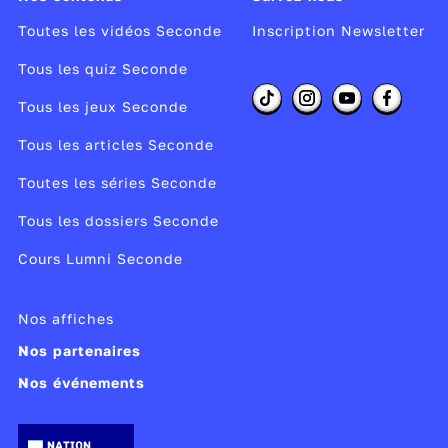
Toutes les vidéos Seconde
Inscription Newsletter
► Découvre aussi :
La signature du traité de
Versailles
.
Tous les quiz Seconde
Tous les jeux Seconde
Auteur :
Nicolas Chateauneuf
Producteur :
France Télévisions
Tous les articles Seconde
Diffuseur :
France 2
Toutes les séries Seconde
Année de copyright :
2020
Tous les dossiers Seconde
Publié le 16/11/23
Cours Lumni Seconde
Modifié le 07/05/26
Nos affiches
Nos partenaires
Nos événements