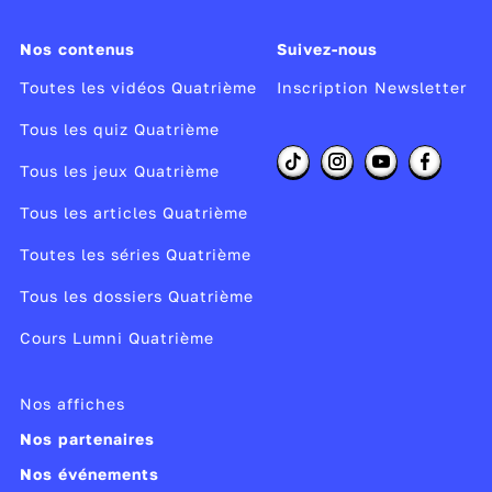
Anyway… Jessie and Kyle are great fun and
we're really happy to have them here on the
Nos contenus
Suivez-nous
Twins' podcast!
Toutes les vidéos Quatrième
Inscription Newsletter
Tous les quiz Quatrième
Let's introduce you to
Jessie and Kyle
.
Tous les jeux Quatrième
Producteur :
Éditions Didier
Tous les articles Quatrième
Année de copyright :
2014
Toutes les séries Quatrième
Publié le 24/01/19
Tous les dossiers Quatrième
Modifié le 04/12/24
Cours Lumni Quatrième
Nos affiches
Nos partenaires
Nos événements