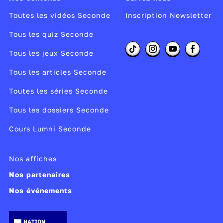
o
o
n
16 et n
18.
Toutes les vidéos Seconde
Inscription Newsletter
la multiplication des partenaires sexuels
Tous les quiz Seconde
le tabac
Tous les jeux Seconde
un déficit immunitaire
Tous les articles Seconde
Chaque année,
les cancers liés aux HPV
Toutes les séries Seconde
touchent 600 000 personnes dans le monde
.
En France, 3 000 sont concernés, dont 75 % de
Tous les dossiers Seconde
femmes et 25 % d’hommes.
Cours Lumni Seconde
Comment se protéger du papillomavirus ?
La vaccination et le dépistage sont les deux
Nos affiches
leviers majeurs de protection. Les autorités
Nos partenaires
sanitaires recommandent de vacciner les filles
Nos événements
et les garçons entre 11 et 14 ans, avant leurs
premiers
rapports sexuels
.