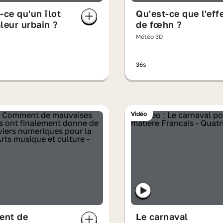
-ce qu'un îlot
Qu'est-ce que l'eff
leur urbain ?
de fœhn ?
Météo 3D
36s
Vidéo
nt de
Le carnaval