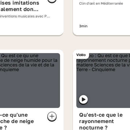
ses imitations
Clin d'œil en Méditerranée
nalement donné
s claviers
 inventions musicales avec PV
iques ?
3min
Vidéo
-ce qu'une
Qu'est-ce que le
che de neige
rayonnement
e ?
nocturne ?