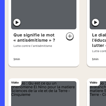
Que signifie le mot
Le dia
« antisémitisme » ?
l'éduc
lutter
Lutte contre l'antisémitisme
Lutte cont
1min
1min
Vidéo
Vidéo