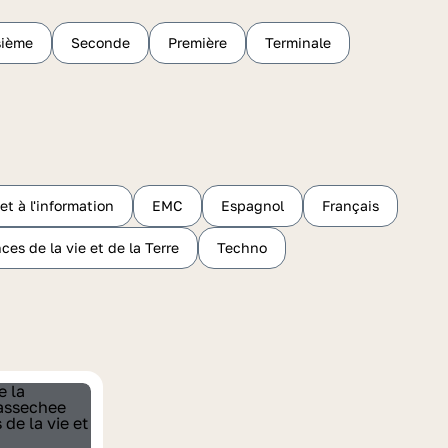
sième
Seconde
Première
Terminale
t à l'information
EMC
Espagnol
Français
ces de la vie et de la Terre
Techno