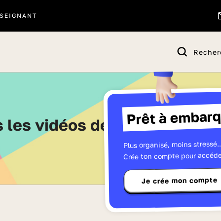
SEIGNANT
Recher
Prêt à embarq
s les vidéos de Quatrième - 
Plus organisé, moins stressé..
Crée ton compte pour accéde
Je crée mon compte