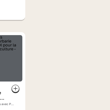
e
es avec PV