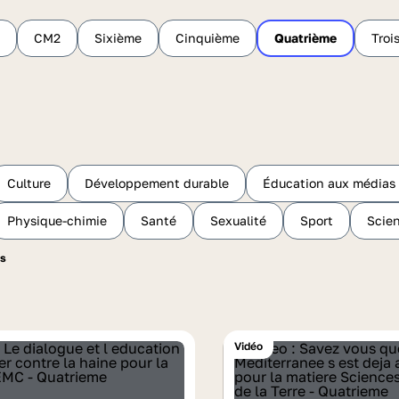
CM2
Sixième
Cinquième
Quatrième
Troi
Culture
Développement durable
Éducation aux médias e
Physique-chimie
Santé
Sexualité
Sport
Scien
Vidéo