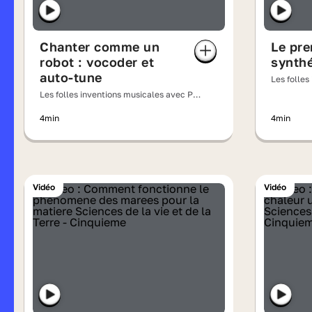
Chanter comme un
Le pre
robot : vocoder et
synthé
auto-tune
Les folles
NOVA
Les folles inventions musicales avec PV
NOVA
4min
4min
Vidéo
Vidéo