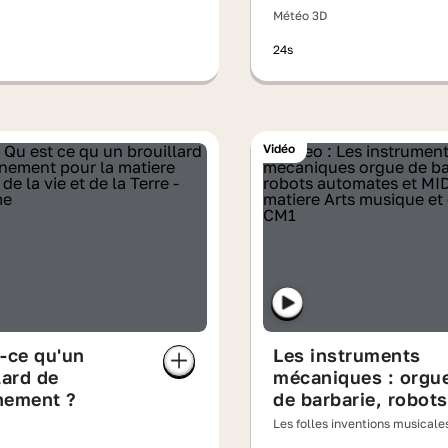
Météo 3D
24s
Vidéo
-ce qu'un
Les instruments
lard de
mécaniques : orgu
nement ?
de barbarie, robots
automates et MIDI
Les folles inventions musical
NOVA