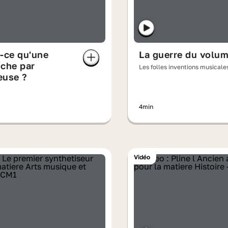
-ce qu'une
La guerre du volu
che par
Les folles inventions musical
euse ?
NOVA
4min
Vidéo