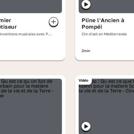
mier
Pline l’Ancien à
tiseur
Pompéi
 inventions musicales avec PV
Clin d'œil en Méditerranée
2min
Vidéo