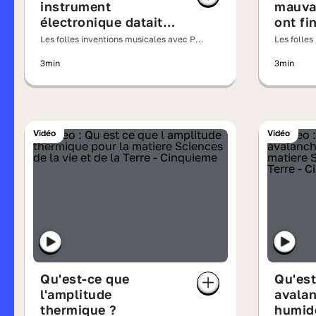
instrument
mauvai
électronique datait
ont fi
du XIXe siècle ?
de bon
Les folles inventions musicales avec PV
Les folles
NOVA
numér
NOVA
3min
3min
Vidéo
Vidéo
Qu'est-ce que
Qu'est
l'amplitude
avalan
thermique ?
humid