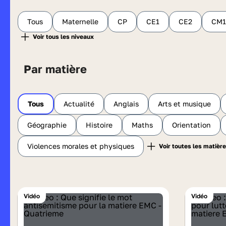
Tous
Maternelle
CP
CE1
CE2
CM1
Par matière
Tous
Actualité
Anglais
Arts et musique
Géographie
Histoire
Maths
Orientation
Violences morales et physiques
Vidéo
Vidéo