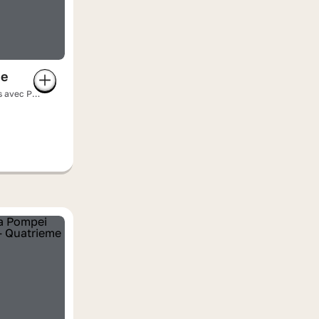
me
es avec PV