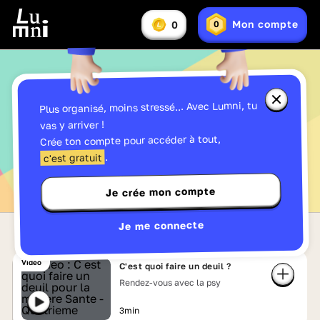
Vous
Mon compte
0
0
En
avez
Lumniz
savoir
:
plus
sur
les
Lumniz
Fermer
Plus organisé, moins stressé... Avec Lumni, tu
Santé - Toutes les vidéos
la
fenêtre
vas y arriver !
d'informa
de Quatrième
Crée ton compte pour accéder à tout,
sur
les
.
c'est gratuit
Lumniz
Je crée mon compte
Je me connecte
Vidéo
C'est quoi faire un deuil ?
Rendez-vous avec la psy
3min