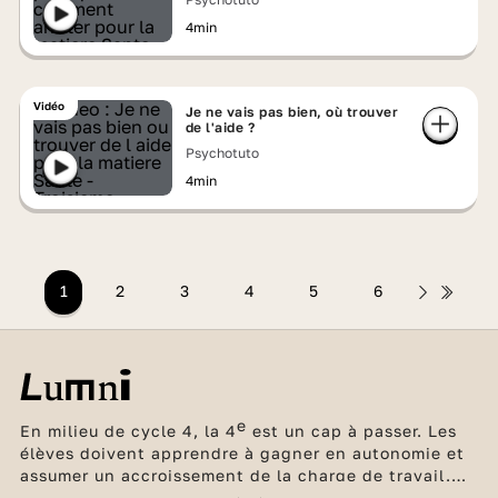
4min
Vidéo
Je ne vais pas bien, où trouver
de l'aide ?
Psychotuto
4min
1
2
3
4
5
6
e
En milieu de cycle 4, la 4
est un cap à passer. Les
élèves doivent apprendre à gagner en autonomie et
assumer un accroissement de la charge de travail.
Les enseignements deviennent plus denses et plus