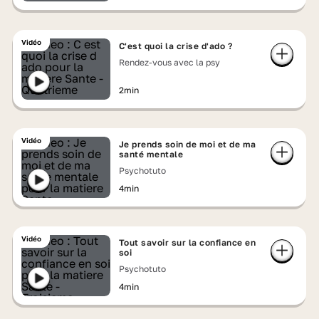
Vidéo
C'est quoi la crise d'ado ?
Rendez-vous avec la psy
2min
Vidéo
Je prends soin de moi et de ma
santé mentale
Psychotuto
4min
Vidéo
Tout savoir sur la confiance en
soi
Psychotuto
4min