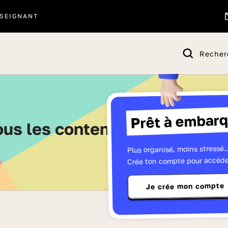
SEIGNANT
Recher
Prêt à embarq
Tous les contenus de Seconde
Plus organisé, moins stressé..
Crée ton compte pour accéde
Je crée mon compte