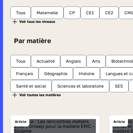
Tous
Maternelle
CP
CE1
CE2
CM1
Par matière
Tous
Actualité
Anglais
Arts
Biotechnol
Français
Géographie
Histoire
Langues et cu
Santé et social
Sciences et laboratoire
SES
Article
Article