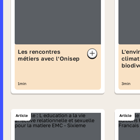
Les rencontres
L’envi
métiers avec l’Onisep
climat
biodiv
1min
3min
Article
Article