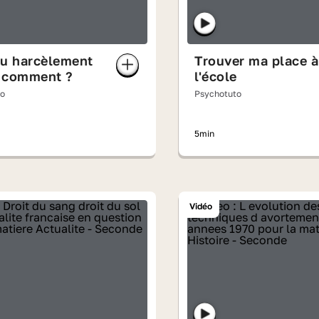
au harcèlement
Trouver ma place à
s comment ?
l'école
to
Psychotuto
5min
Vidéo