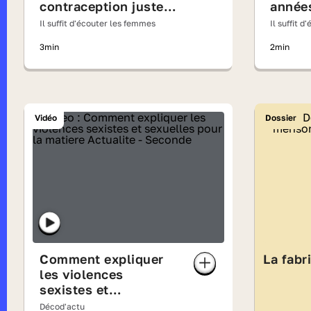
contraception juste
année
après la loi Neuwirth
Il suffit d'écouter les femmes
Il suffit 
3min
2min
Vidéo
Dossier
Comment expliquer
La fab
les violences
sexistes et
sexuelles ?
Décod'actu