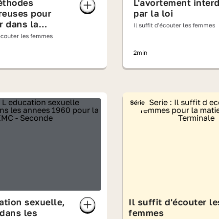
éthodes
L'avortement interd
reuses pour
par la loi
r dans la
Il suffit d'écouter les femmes
 des Trente
d'écouter les femmes
uses
2min
Série
ation sexuelle,
Il suffit d'écouter le
dans les
femmes