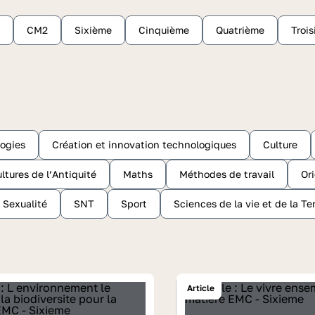
CM2
Sixième
Cinquième
Quatrième
Troi
ogies
Création et innovation technologiques
Culture
ltures de l’Antiquité
Maths
Méthodes de travail
Or
Sexualité
SNT
Sport
Sciences de la vie et de la Te
Article