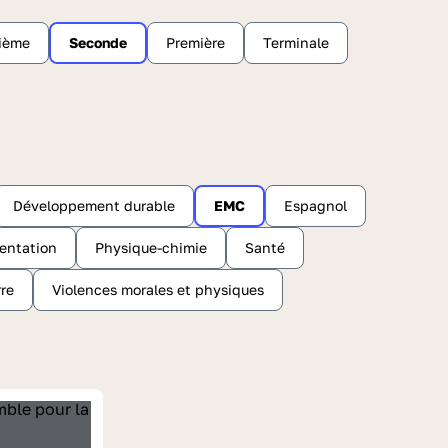
sième
Seconde
Première
Terminale
Développement durable
EMC
Espagnol
ientation
Physique-chimie
Santé
rre
Violences morales et physiques