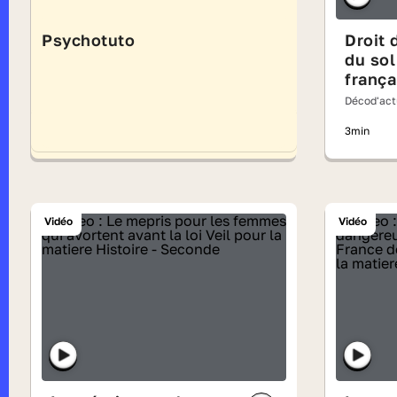
Psychotuto
Droit 
du sol
frança
Décod'act
3min
Vidéo
Vidéo