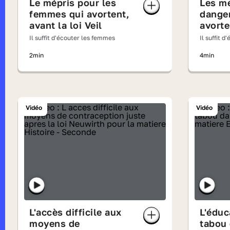
Le mépris pour les
Les m
femmes qui avortent,
dange
avant la loi Veil
avorte
France
Il suffit d'écouter les femmes
Il suffit 
Glorie
2min
4min
Vidéo
Vidéo
L'accès difficile aux
L'éduc
moyens de
tabou 