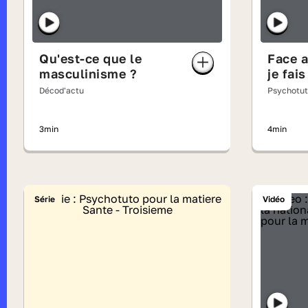
Qu'est-ce que le
Face 
masculinisme ?
je fai
Décod'actu
Psychotu
3min
4min
Série
Vidéo