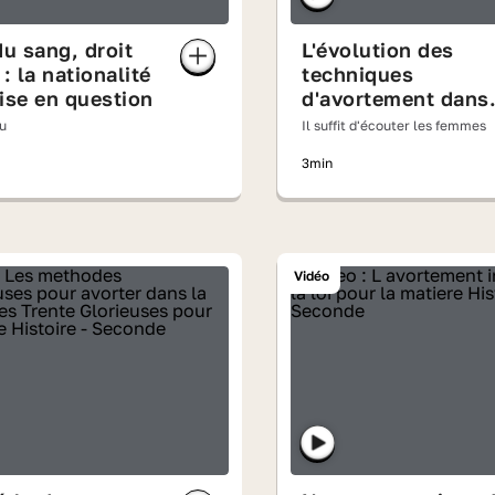
du sang, droit
L'évolution des
 : la nationalité
techniques
ise en question
d'avortement dans
les années 1970
u
Il suffit d'écouter les femmes
3min
Vidéo