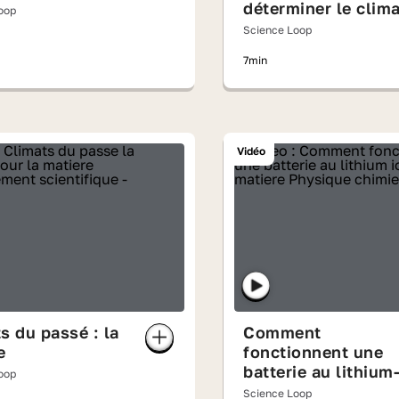
déterminer le clima
oop
du futur
Science Loop
7min
Vidéo
s du passé : la
Comment
e
fonctionnent une
batterie au lithium
oop
ion ?
Science Loop