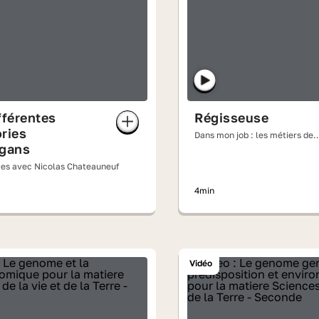
fférentes
Régisseuse
ries
Dans mon job : les métiers de
agans
l'audiovisuel
ces avec Nicolas Chateauneuf
4min
Vidéo