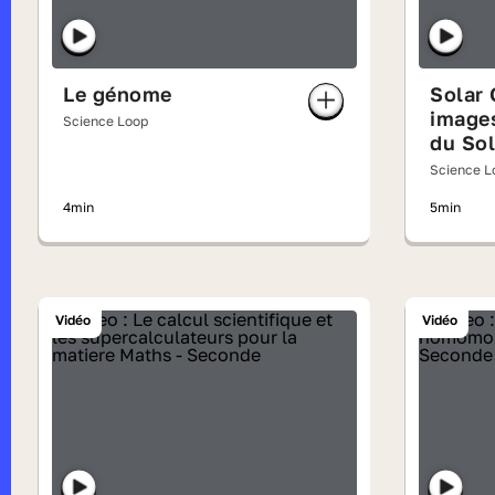
Le génome
Solar 
image
Science Loop
du Sol
Science L
4min
5min
Vidéo
Vidéo