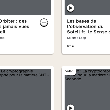
Orbiter : des
Les bases de
s jamais vues
l’observation du
eil
Soleil ft. le Sense 
Wonder
oop
Science Loop
6min
Vidéo