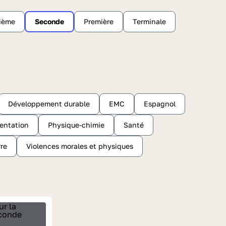
sième
Seconde
Première
Terminale
Développement durable
EMC
Espagnol
ientation
Physique-chimie
Santé
rre
Violences morales et physiques