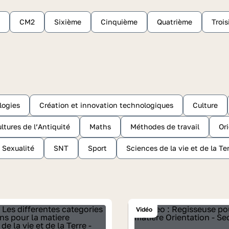
CM2
Sixième
Cinquième
Quatrième
Troi
logies
Création et innovation technologiques
Culture
ltures de l’Antiquité
Maths
Méthodes de travail
Or
Sexualité
SNT
Sport
Sciences de la vie et de la Te
Vidéo