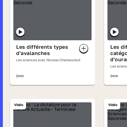
Les différents types
Les di
d'avalanches
catégo
d'our
Les sciences avec Nicolas Chateauneuf
Les scien
1min
1min
Vidéo
Vidéo