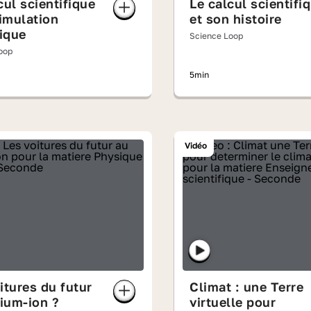
cul scientifique
Le calcul scientifi
simulation
et son histoire
ique
Science Loop
oop
5min
Vidéo
itures du futur
Climat : une Terre
hium-ion ?
virtuelle pour