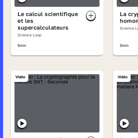
Le calcul scientifique
La cry
et les
homo
supercalculateurs
Science L
Science Loop
5min
5min
Vidéo
Vidéo