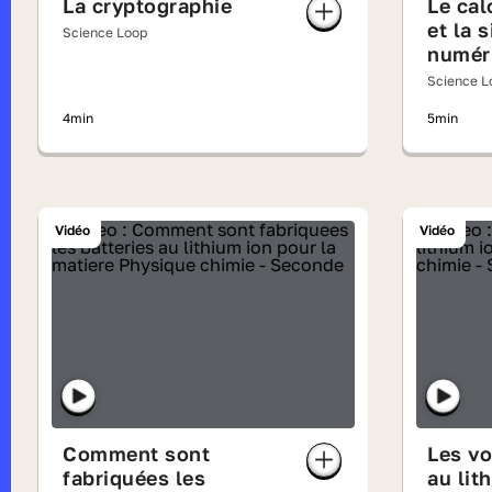
La cryptographie
Le cal
et la 
Science Loop
numér
Science L
4min
5min
Vidéo
Vidéo
Comment sont
Les vo
fabriquées les
au lit