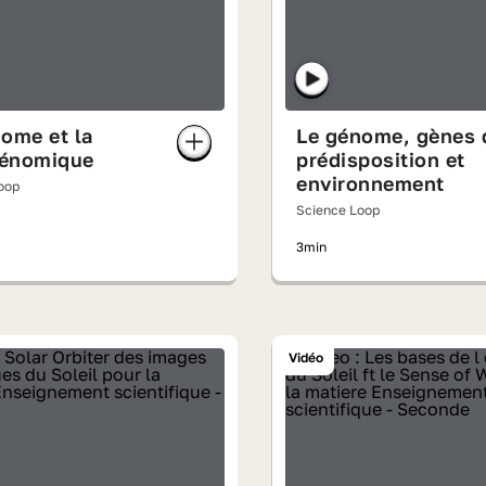
ome et la
Le génome, gènes 
énomique
prédisposition et
environnement
oop
Science Loop
3min
Vidéo