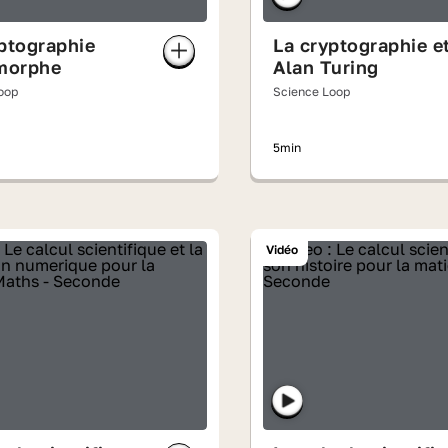
ptographie
La cryptographie e
morphe
Alan Turing
oop
Science Loop
5min
Vidéo