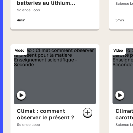
batteries au lithium-
Science L
ion ?
Science Loop
4min
5min
Vidéo
Vidéo
Climat : comment
Climat
observer le présent ?
carott
Science Loop
Science L