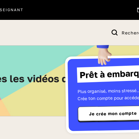
SEIGNANT
Recher
Prêt à embarq
es les vidéos de Seconde - P
Plus organisé, moins stressé..
Crée ton compte pour accéde
Je crée mon compte