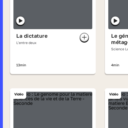
La dictature
Le gén
métag
L'entre deux
Science L
13min
4min
Vidéo
Vidéo