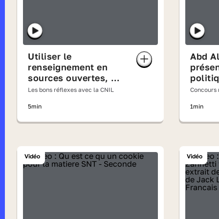
Utiliser le
Abd Al
renseignement en
présen
sources ouvertes, ou
politi
OSINT, pour la
Camu
Les bons réflexes avec la CNIL
Concours n
réidentification sur
lisait à v
5min
1min
Internet
Vidéo
Vidéo