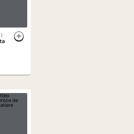
:
ta
L