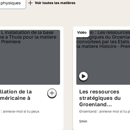
t physiques
Vidéo
llation de la
Les ressources
méricaine à
stratégiques du
Groenland
convoitées par les
 : annexe-moi si tu peux
Groenland : annexe-moi si tu 
États-Unis
1min