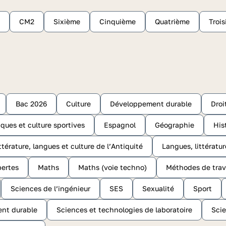
CM2
Sixième
Cinquième
Quatrième
Troi
Bac 2026
Culture
Développement durable
Droi
ques et culture sportives
Espagnol
Géographie
His
ttérature, langues et culture de l’Antiquité
Langues, littératur
ertes
Maths
Maths (voie techno)
Méthodes de trav
Sciences de l’ingénieur
SES
Sexualité
Sport
ent durable
Sciences et technologies de laboratoire
Scie