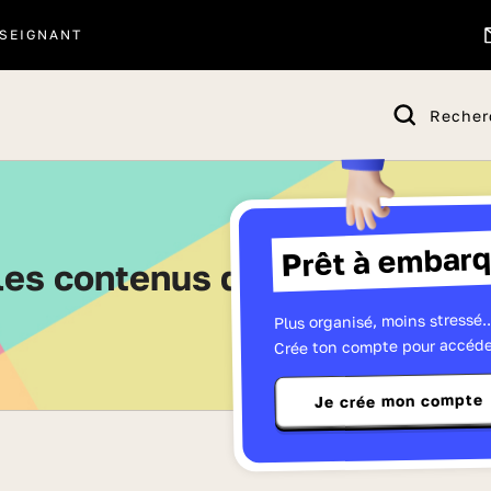
SEIGNANT
Recher
Prêt à embarq
 les contenus de Terminale - 
Plus organisé, moins stressé..
Crée ton compte pour accéde
Je crée mon compte