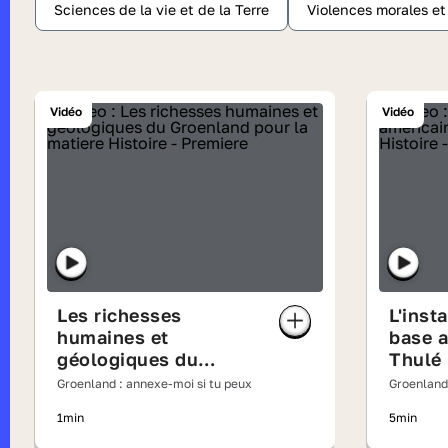
Sciences de la vie et de la Terre
Violences morales e
Vidéo
Vidéo
Les richesses
L'insta
humaines et
base a
géologiques du
Thulé
Groenland
Groenland : annexe-moi si tu peux
Groenland
1min
5min