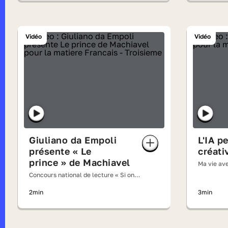
Vidéo
Vidéo
Giuliano da Empoli
L'IA p
présente « Le
créati
prince » de Machiavel
Ma vie ave
Concours national de lecture « Si on
lisait à voix haute » 2026
2min
3min