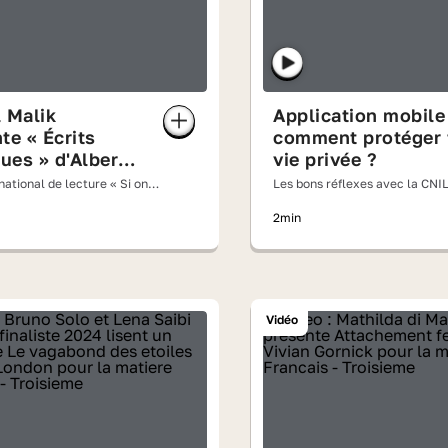
 Malik
Application mobile 
te « Écrits
comment protéger 
ques » d'Albert
vie privée ?
s
ational de lecture « Si on
Les bons réflexes avec la CNI
oix haute » 2026
2min
Vidéo