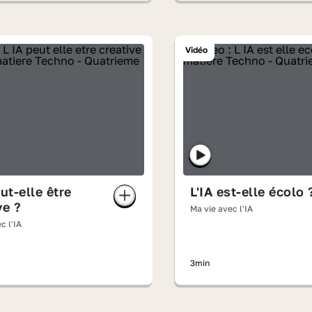
Vidéo
eut-elle être
L'IA est-elle écolo 
ve ?
Ma vie avec l'IA
c l'IA
3min