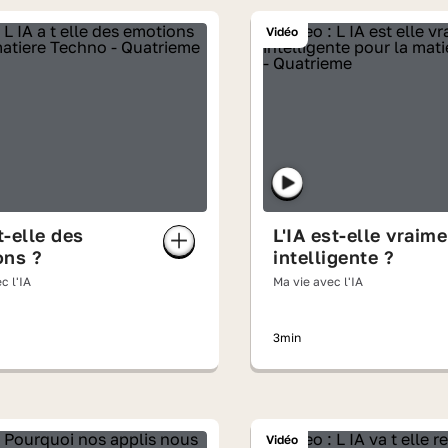
Vidéo
t-elle des
L'IA est-elle vraim
ons ?
intelligente ?
c l'IA
Ma vie avec l'IA
3min
Vidéo