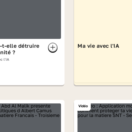
-t-elle détruire
Ma vie avec l'IA
nité ?
c l'IA
Vidéo