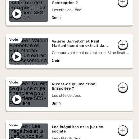
l’entreprise ?
Les clés de l'éco
3min
Vidéo
Valérie Bonneton et Paul
Mariani lisent un extrait de
« L'Assomoir » d'Émile Zola
Concours national de lecture « Si on lisait à
voix haute » 2026
1min
Vidéo
Qu'est-ce qu'une crise
financière ?
Les clés de l'éco
3min
Vidéo
Les inégalités et la justice
sociale
Les clés de l'éco