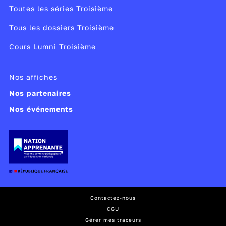
Toutes les séries Troisième
Tous les dossiers Troisième
Cours Lumni Troisième
Nos affiches
Nos partenaires
Nos événements
Contactez-nous
CGU
Gérer mes traceurs