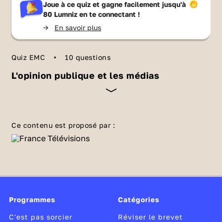
Joue à ce quiz et gagne facilement jusqu'à
80 Lumniz
en te connectant !
->
En savoir plus
Quiz EMC
10 questions
L'opinion publique et les médias
Sais-tu quel rôle jouent les médias dans la
société démocratique ? Quels sont les
Ce contenu est proposé par :
rapports entre
les institutions du pouvoir
et
les
journalistes
? Comment les médias
peuvent-ils refléter ou influencer l'opinion
d'une population ? Vérifie tes connaissances
sur ce sujet avec ce quiz. C'est à toi de jouer !
Programmes
Catégories
C'est pas sorcier
Réviser le brevet