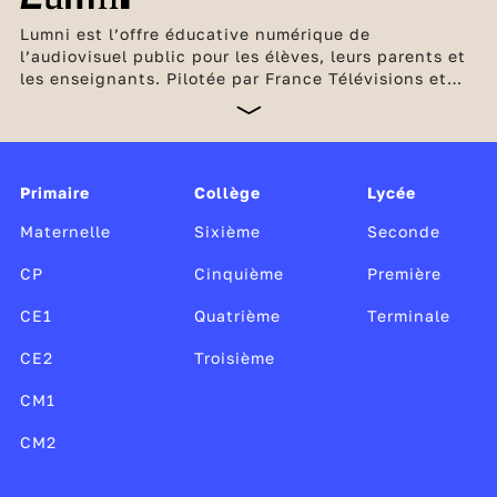
Lumni est l’offre éducative numérique de
l’audiovisuel public pour les élèves, leurs parents et
les enseignants. Pilotée par France Télévisions et
l’INA, en partenariat avec Arte, France Médias
Monde, Radio France et TV5 Monde, cette offre
unique, gratuite et sans publicité est soutenue par le
ministère de l’Éducation nationale et de la Jeunesse,
Canopé, le CLEMI, ainsi que par le ministère de la
Primaire
Collège
Lycée
Culture.
Maternelle
Sixième
Seconde
CP
Cinquième
Première
CE1
Quatrième
Terminale
CE2
Troisième
CM1
CM2