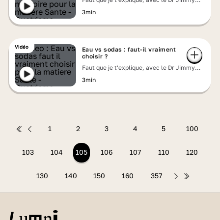
Mohamed
3min
Vidéo
Eau vs sodas : faut-il vraiment
choisir ?
Faut que je t'explique, avec le Dr Jimmy
Mohamed
3min
1
2
3
4
5
100
103
104
105
106
107
110
120
130
140
150
160
357