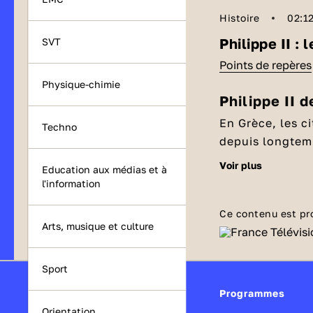
Histoire
02:1
Philippe II :
SVT
Points de repères
Physique-chimie
Philippe II 
En Grèce, les ci
Techno
depuis longtemp
riche en batail
voir plus
Education aux médias et à
Salamine. Par d
l'information
OBJECTIF : E
envahit la Grèc
leur désaccord
Ce contenu est pr
C’est à ce momen
Arts, musique et culture
nombre. Ces in
grec mais macéd
profonde des Pe
exemple le droi
projet : mettre 
Sport
pouvoir central
Découvrez co
Programmes
combat, il atte
Orientation