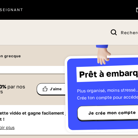
SEIGNANT
Recher
ion grecque
Prêt à embarq
 proposé par
0
%
par nos
Ma
Plus organisé, moins stressé..
Partage
J'aime
Télévisions
rs
liste
Crée ton compte pour accéde
Je crée mon compte
ette vidéo et gagne facilement jusqu'à
15 Lumniz
en te
t !
oir plus