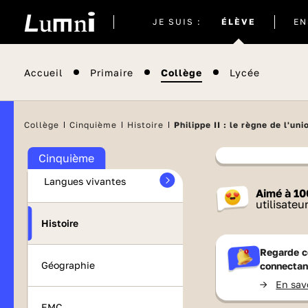
Site
JE SUIS :
ÉLÈVE
EN
actuel
Accueil
Primaire
Collège
Lycée
Maths
Collège
Cinquième
Histoire
Philippe II : le règne de l'un
Français
Cinquième
Langues vivantes
Contenu
Aimé à
10
France 
utilisateu
Histoire
Regarde c
Géographie
connectan
->
En sav
EMC