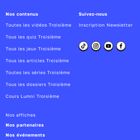
auteurs ou les moments.
Nos contenus
Suivez-nous
► L’école et ses partenaires se mobilisent en
faveur de la lutte contre le
racisme
et
Toutes les vidéos Troisième
Inscription Newsletter
l’
antisémitisme
. Dans ce cadre,
Réseau
Tous les quiz Troisième
Canopé
vous propose un ensemble de
ressources pour comprendre les principales
Tous les jeux Troisième
notions, agir en classe contre les
Tous les articles Troisième
discriminations et accompagner la mise en
Toutes les séries Troisième
œuvre de partenariats et de projets.
Tous les dossiers Troisième
Producteur :
Réseau Canopé
Cours Lumni Troisième
Année de copyright :
2018
Année de production :
2018
Nos affiches
Publié le 19/03/18
Nos partenaires
Modifié le 13/09/24
Nos événements