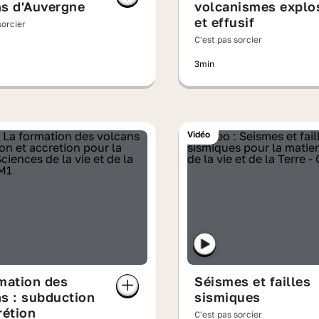
ns d'Auvergne
volcanismes explos
et effusif
sorcier
C'est pas sorcier
3min
Vidéo
mation des
Séismes et failles
s : subduction
sismiques
rétion
C'est pas sorcier