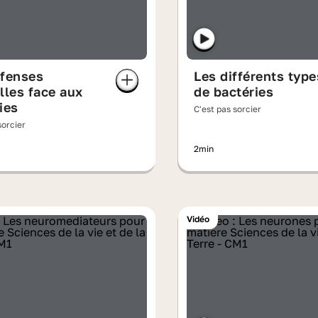
éfenses
Les différents type
lles face aux
de bactéries
ies
C'est pas sorcier
sorcier
2min
Vidéo