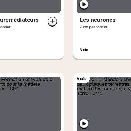
euromédiateurs
Les neurones
sorcier
C'est pas sorcier
3min
Vidéo