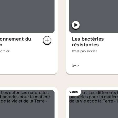
ionnement du
Les bactéries
n
résistantes
sorcier
C'est pas sorcier
3min
Vidéo