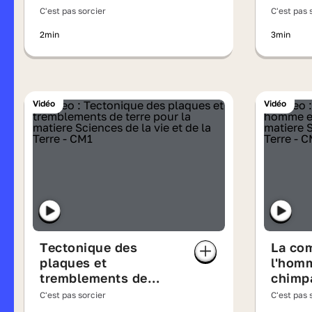
C'est pas sorcier
C'est pas 
2min
3min
Vidéo
Vidéo
Tectonique des
La co
plaques et
l'homm
tremblements de
chimp
terre
C'est pas sorcier
C'est pas 