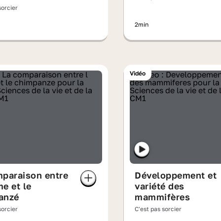
sorcier
2min
Vidéo
mparaison entre
Développement et
e et le
variété des
anzé
mammifères
sorcier
C'est pas sorcier