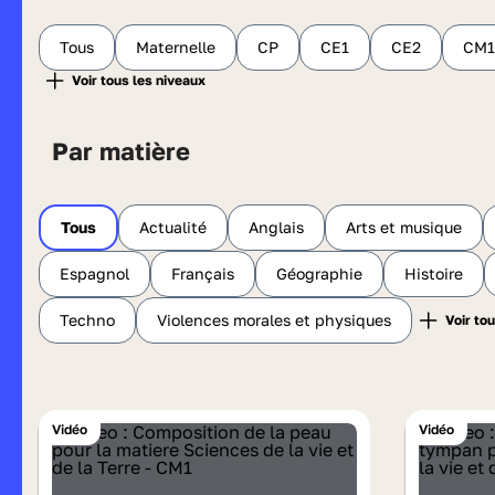
Tous
Maternelle
CP
CE1
CE2
CM1
Par matière
Tous
Actualité
Anglais
Arts et musique
Espagnol
Français
Géographie
Histoire
Techno
Violences morales et physiques
Vidéo
Vidéo