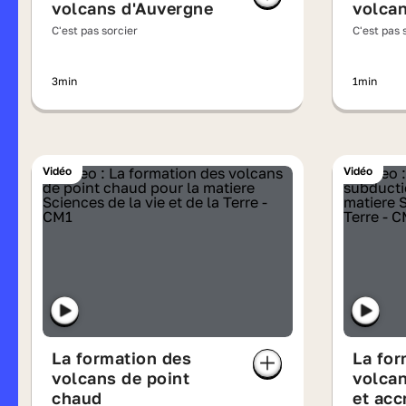
volcans d'Auvergne
volca
C'est pas sorcier
C'est pas 
3min
1min
Vidéo
Vidéo
La formation des
La for
volcans de point
volcan
chaud
et acc