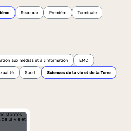
sième
Seconde
Première
Terminale
ation aux médias et à l'information
EMC
xualité
Sport
Sciences de la vie et de la Terre