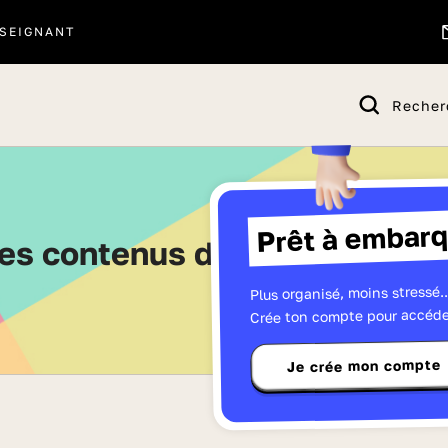
SEIGNANT
Recher
Prêt à embarq
les contenus de Troisième - 
Plus organisé, moins stressé..
Crée ton compte pour accéde
Je crée mon compte