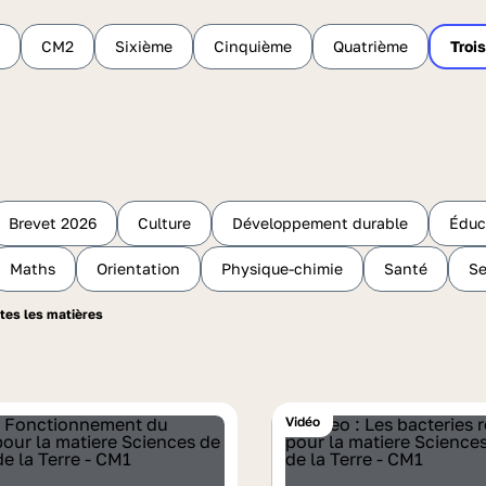
CM2
Sixième
Cinquième
Quatrième
Troi
Brevet 2026
Culture
Développement durable
Éduc
Maths
Orientation
Physique-chimie
Santé
Se
Vidéo