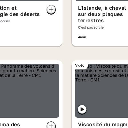
ion et
L'Islande, à cheval
gie des déserts
sur deux plaques
terrestres
sorcier
C'est pas sorcier
4min
Vidéo
ama des
Viscosité du magm