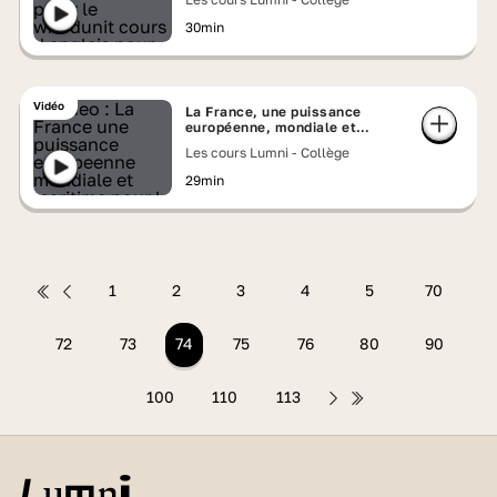
30min
Vidéo
La France, une puissance
européenne, mondiale et
maritime
Les cours Lumni - Collège
29min
1
2
3
4
5
70
72
73
74
75
76
80
90
100
110
113