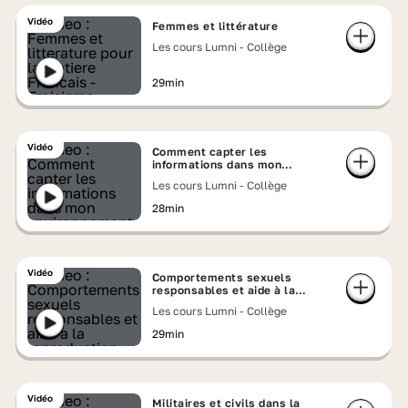
Vidéo
Femmes et littérature
Les cours Lumni - Collège
29min
Vidéo
Comment capter les
informations dans mon
environnement : mesure
Les cours Lumni - Collège
directe et indirecte
28min
Vidéo
Comportements sexuels
responsables et aide à la
reproduction
Les cours Lumni - Collège
29min
Vidéo
Militaires et civils dans la