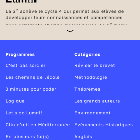
e
La 3
achève le cycle 4 qui permet aux élèves de
développer leurs connaissances et compétences
e
dans différents champs disciplinaires. La 3
marque
un tournant, car elle clôt le collège et prépare le
passage au lycée avec l’acquisition des méthodes et
des compétences nécessaires pour passer à la
vitesse supérieure. C’est l’occasion aussi pour les
Programmes
Catégories
élèves de découvrir concrètement le monde du
travail lors d’un stage d’observation en entreprise et
C'est pas sorcier
Réviser le brevet
de réfléchir à leurs envies de métier.
Les chemins de l'école
Méthodologie
3 minutes pour coder
Théorèmes
Logique
Les grands auteurs
Let's go Lumni!
Environnement
Clin d'œil en Méditerranée
Evènements Historiques
En plusieurs foi(s)
Anglais