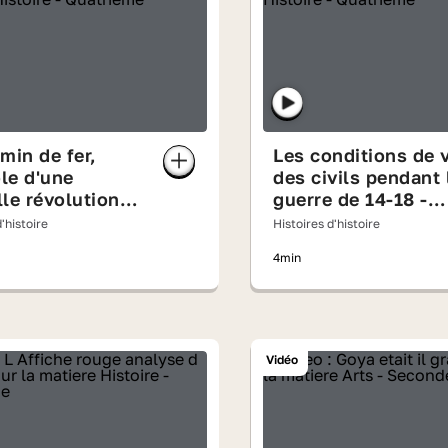
min de fer,
Les conditions de 
le d'une
des civils pendant 
le révolution
guerre de 14-18 -
rielle - analyse
analyse d'image
'histoire
Histoires d'histoire
ge
4min
Vidéo