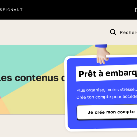
SEIGNANT
Recher
Prêt à embarq
 les contenus de Première - P
Plus organisé, moins stressé..
Crée ton compte pour accéde
Je crée mon compte