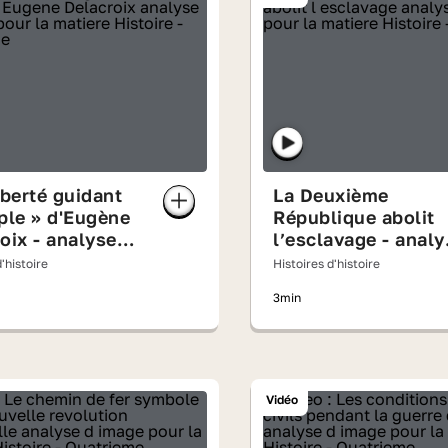
iberté guidant
La Deuxième
ple » d'Eugène
République abolit
oix - analyse
l’esclavage - analy
ge
d'image
'histoire
Histoires d'histoire
3min
Vidéo