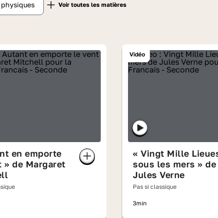
t physiques
Vidéo
nt en emporte
« Vingt Mille Lieue
t » de Margaret
sous les mers » de
ll
Jules Verne
ssique
Pas si classique
3min