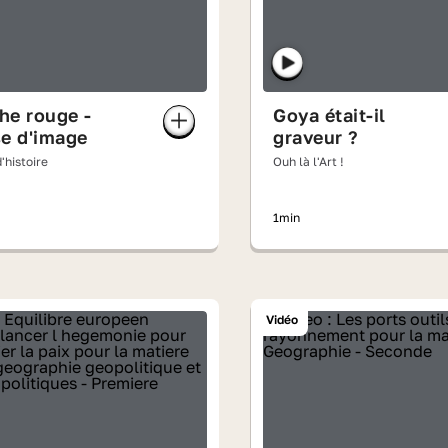
che rouge -
Goya était-il
e d'image
graveur ?
'histoire
Ouh là l'Art !
1min
Vidéo