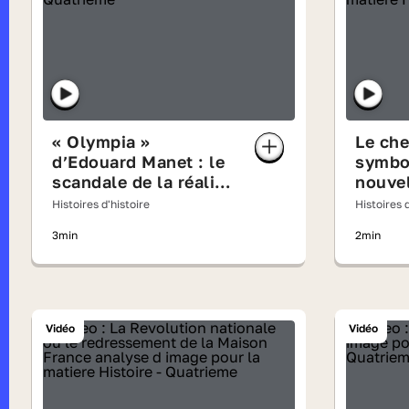
« Olympia »
Le che
d’Edouard Manet : le
symbo
scandale de la réalité
nouvel
- analyse d'image
indust
Histoires d'histoire
Histoires d
d'ima
3min
2min
Vidéo
Vidéo