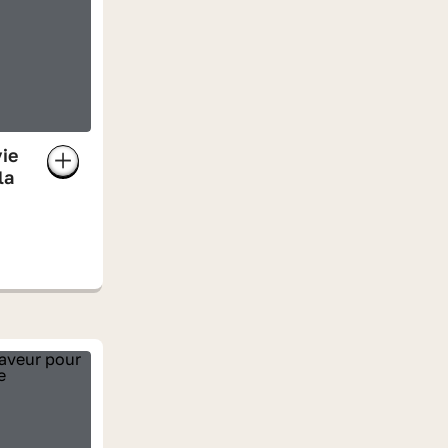
vie
la