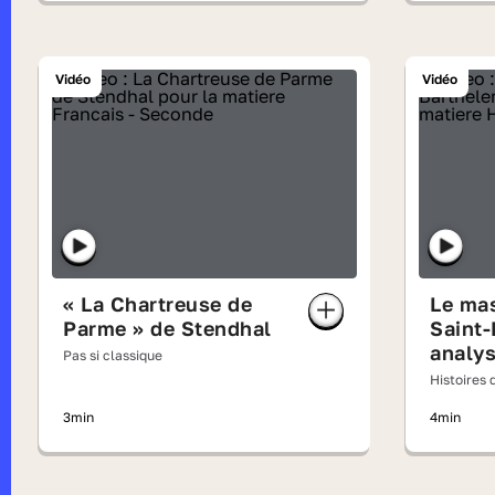
Vidéo
Vidéo
« La Chartreuse de
Le mas
Parme » de Stendhal
Saint-
analys
Pas si classique
Histoires d
3min
4min