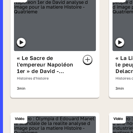
« Le Sacre de
« La L
l'empereur Napoléon
le peu
1er » de David -
Delacr
analyse d'image
d'ima
Histoires d'histoire
Histoires d
3min
3min
Vidéo
Vidéo