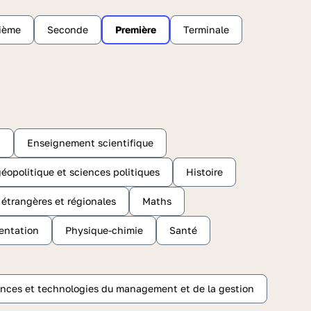
sième
Seconde
Première
Terminale
C
Enseignement scientifique
éopolitique et sciences politiques
Histoire
s étrangères et régionales
Maths
entation
Physique-chimie
Santé
nces et technologies du management et de la gestion