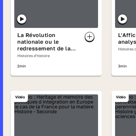
La Révolution
L’Affi
nationale ou le
analys
redressement de la
Histoires d
« Maison France » -
Histoires d'histoire
analyse d'image
2min
3min
Vidéo
Vidéo