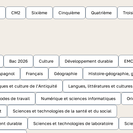
CM2
Sixième
Cinquième
Quatrième
Troi
Bac 2026
Culture
Développement durable
EM
spagnol
Français
Géographie
Histoire-géographie, g
gues et culture de l’Antiquité
Langues, littératures et culture
odes de travail
Numérique et sciences informatiques
Ori
t
Sciences et technologies de la santé et du social
ent durable
Sciences et technologies de laboratoire
Scie