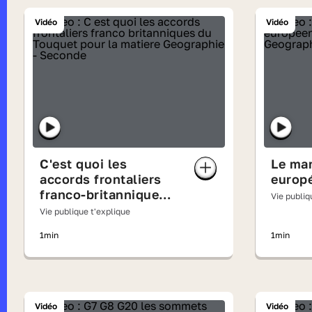
Vidéo
Vidéo
C'est quoi les
Le ma
accords frontaliers
europ
franco-britanniques
Vie publiq
du Touquet ?
Vie publique t'explique
1min
1min
Vidéo
Vidéo