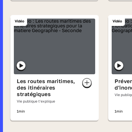
Vidéo
Vidéo
Les routes maritimes,
Préven
des itinéraires
d'inon
stratégiques
Vie publiq
Vie publique t'explique
1min
1min