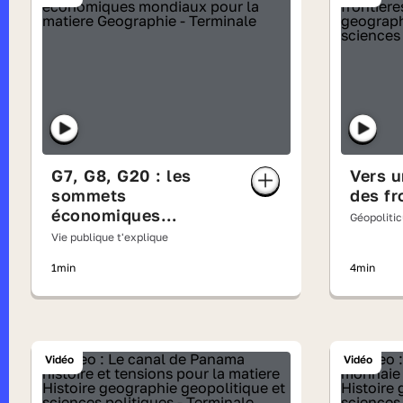
G7, G8, G20 : les
Vers 
sommets
des fr
économiques
Géopoliti
mondiaux
Vie publique t'explique
1min
4min
Vidéo
Vidéo