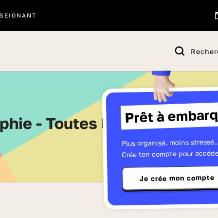
SEIGNANT
Recher
Prêt à embarq
aphie - Toutes les vidéos de 
Plus organisé, moins stressé..
Crée ton compte pour accéde
Je crée mon compte