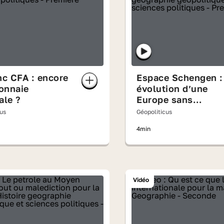
nc CFA : encore
Espace Schengen :
onnaie
évolution d’une
ale ?
Europe sans
frontières
cus
Géopoliticus
4min
Vidéo