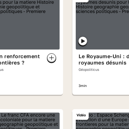
un renforcement
Le Royaume-Uni : 
ontières ?
royaumes désunis
cus
Géopoliticus
3min
Vidéo