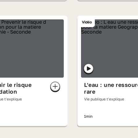
Vidéo
ir le risque
L’eau : une ressou
dation
rare
ue t'explique
Vie publique t'explique
1min