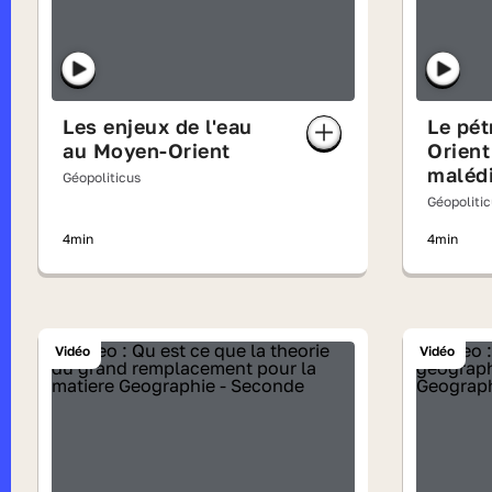
Les enjeux de l'eau
Le pét
au Moyen-Orient
Orient
malédi
Géopoliticus
Géopoliti
4min
4min
Vidéo
Vidéo