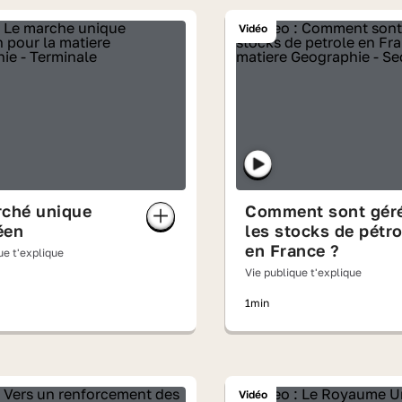
Vidéo
rché unique
Comment sont gér
éen
les stocks de pétro
en France ?
ue t'explique
Vie publique t'explique
1min
Vidéo