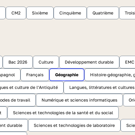
CM2
Sixième
Cinquième
Quatrième
Troi
Bac 2026
Culture
Développement durable
EMC
spagnol
Français
Géographie
Histoire-géographie, 
gues et culture de l’Antiquité
Langues, littératures et culture
odes de travail
Numérique et sciences informatiques
Ori
t
Sciences et technologies de la santé et du social
ent durable
Sciences et technologies de laboratoire
Scie