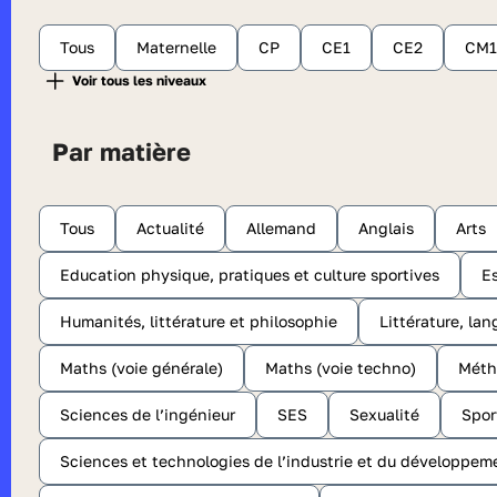
Tous
Maternelle
CP
CE1
CE2
CM1
Par matière
Tous
Actualité
Allemand
Anglais
Arts
Education physique, pratiques et culture sportives
E
Humanités, littérature et philosophie
Littérature, lan
Maths (voie générale)
Maths (voie techno)
Méth
Sciences de l’ingénieur
SES
Sexualité
Spor
Sciences et technologies de l’industrie et du développem