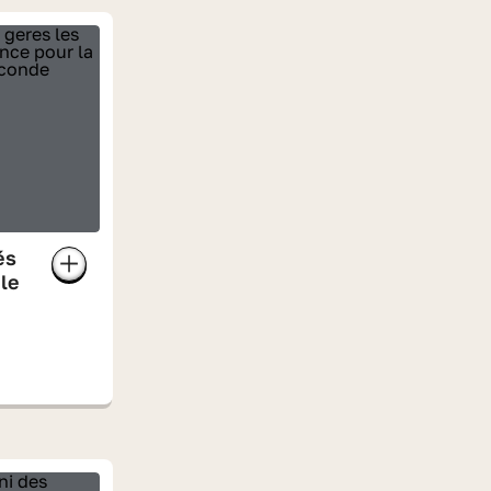
és
le