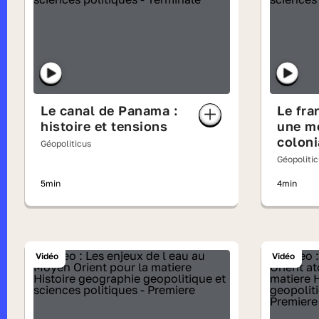
Le canal de Panama :
Le fra
histoire et tensions
une m
coloni
Géopoliticus
Géopoliti
5min
4min
Vidéo
Vidéo