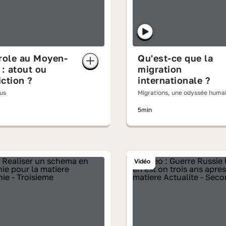
role au Moyen-
Qu'est-ce que la
 : atout ou
migration
ction ?
internationale ?
cus
Migrations, une odyssée huma
5min
Vidéo