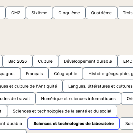
CM2
Sixième
Cinquième
Quatrième
Troi
Bac 2026
Culture
Développement durable
EMC
spagnol
Français
Géographie
Histoire-géographie, g
gues et culture de l’Antiquité
Langues, littératures et culture
odes de travail
Numérique et sciences informatiques
Ori
t
Sciences et technologies de la santé et du social
ent durable
Sciences et technologies de laboratoire
Sci