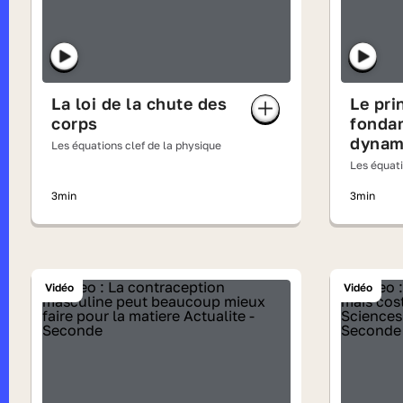
La loi de la chute des
Le pri
corps
fondam
dynam
Les équations clef de la physique
Les équati
3min
3min
Vidéo
Vidéo