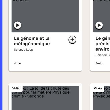
Le génome et la
Le gé
métagénomique
prédis
envir
Science Loop
Science L
4min
3min
Vidéo
Vidéo