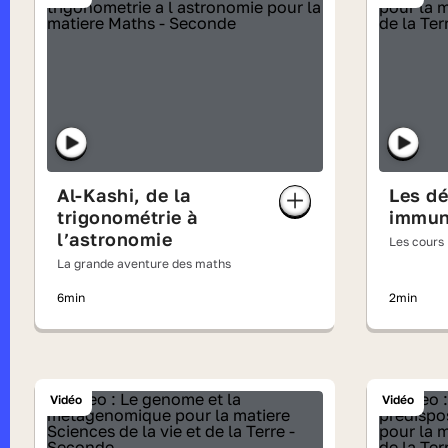
Al-Kashi, de la
Les d
trigonométrie à
immun
l’astronomie
Les cours
La grande aventure des maths
6min
2min
Vidéo
Vidéo