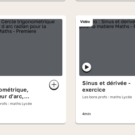
Vidéo
Sinus et dérivée -
ométrique,
exercice
ur d'arc,
Les bons profs : maths Lycée
rofs : maths Lycée
4min