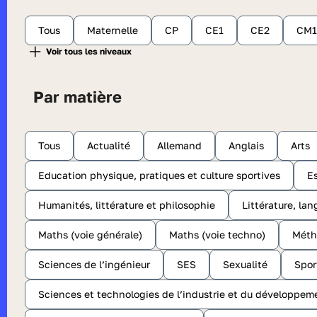
Tous
Maternelle
CP
CE1
CE2
CM1
Par matière
Tous
Actualité
Allemand
Anglais
Arts
Education physique, pratiques et culture sportives
E
Humanités, littérature et philosophie
Littérature, lan
Maths (voie générale)
Maths (voie techno)
Méth
Sciences de l’ingénieur
SES
Sexualité
Spor
Sciences et technologies de l’industrie et du développem