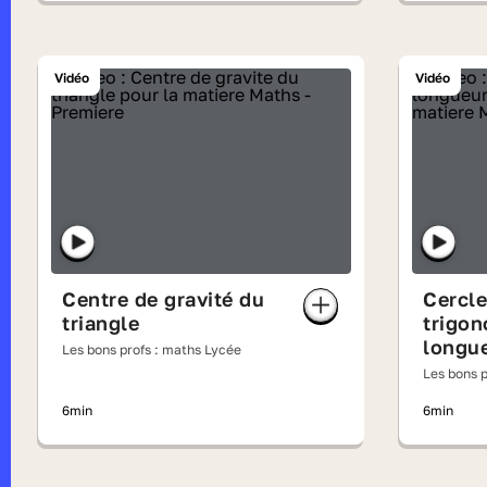
Vidéo
Vidéo
Centre de gravité du
Cercle
triangle
trigon
longue
Les bons profs : maths Lycée
radian
Les bons p
6min
6min