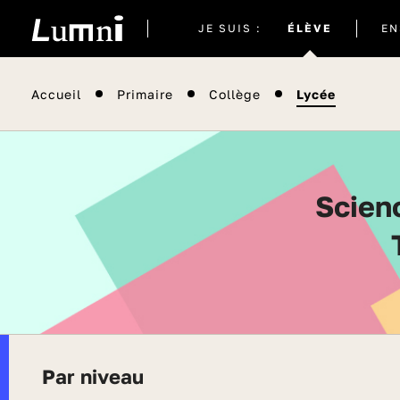
Site
JE SUIS :
ÉLÈVE
EN
actuel
Accueil
Primaire
Collège
Lycée
Sciences et technologies de laboratoire -
Par niveau