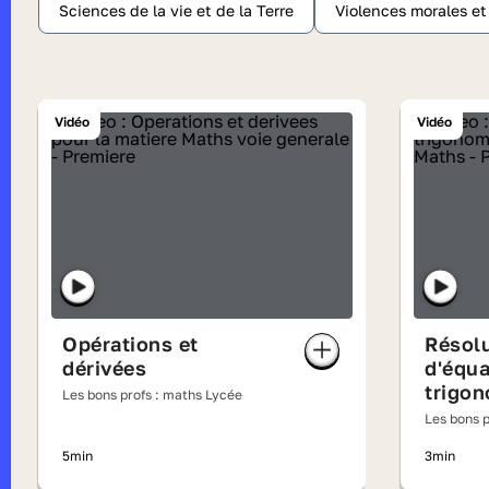
Sciences de la vie et de la Terre
Violences morales e
Vidéo
Vidéo
Opérations et
Résol
dérivées
d'équa
trigo
Les bons profs : maths Lycée
Les bons p
5min
3min