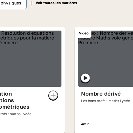
t physiques
Vidéo
ution
Nombre dérivé
tions
Les bons profs : maths Lycée
nométriques
rofs : maths Lycée
4min