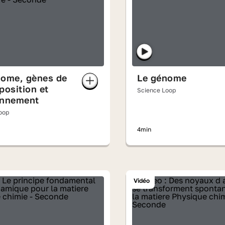
nome, gènes de
Le génome
position et
Science Loop
onnement
oop
4min
Vidéo