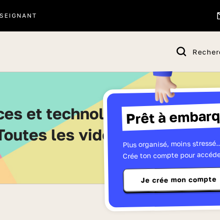
SEIGNANT
Recher
Prêt à embarq
Toutes les vidéos de Premièr
Plus organisé, moins stressé..
Crée ton compte pour accéde
Je crée mon compte