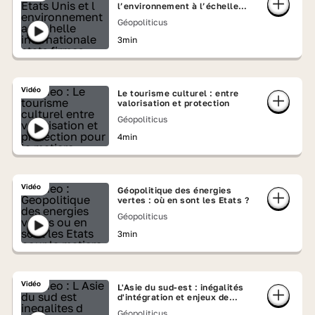
l’environnement à l’échelle
internationale (états, firmes,
Géopoliticus
transnationales, ONG)
3min
Vidéo
Le tourisme culturel : entre
valorisation et protection
Géopoliticus
4min
Vidéo
Géopolitique des énergies
vertes : où en sont les Etats ?
Géopoliticus
3min
Vidéo
L'Asie du sud-est : inégalités
d'intégration et enjeux de
coopération
Géopoliticus