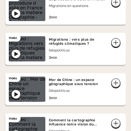
Migrations en questions
3min
Vidéo
Migrations : vers plus de
réfugiés climatiques ?
Géopoliticus
3min
Vidéo
Mer de Chine : un espace
géographique sous tension
Géopoliticus
3min
Vidéo
Comment la cartographie
influence notre vision du
monde
Géopoliticus