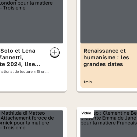
Solo et Lena
Renaissance et
Zannetti,
humanisme : les
ste 2024, lisent
grandes dates
rait de « Le
ational de lecture « Si on
ond des
oix haute » 2026
1min
s » de Jack
n
Vidéo