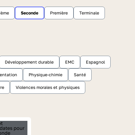
sième
Seconde
Première
Terminale
Développement durable
EMC
Espagnol
ientation
Physique-chimie
Santé
rre
Violences morales et physiques