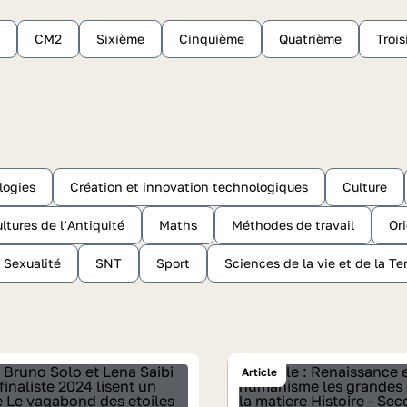
CM2
Sixième
Cinquième
Quatrième
Troi
logies
Création et innovation technologiques
Culture
ltures de l’Antiquité
Maths
Méthodes de travail
Or
Sexualité
SNT
Sport
Sciences de la vie et de la Te
Article