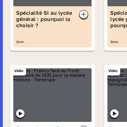
Spécialité SI au lycée
Spécia
général : pourquoi la
lycée 
choisir ?
pourqu
3min
3min
Vidéo
Vidéo