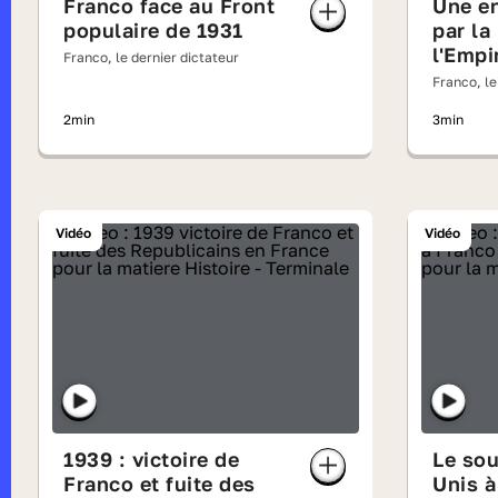
Franco face au Front
Une e
populaire de 1931
par la
l'Empi
Franco, le dernier dictateur
espag
Franco, le
2min
3min
Vidéo
Vidéo
1939 : victoire de
Le sou
Franco et fuite des
Unis à