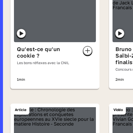
Qu’est-ce qu’un
Bruno 
cookie ?
Saïbi-
finali
Les bons réflexes avec la CNIL
un ext
Concours n
vagab
lisait à v
1min
2min
étoile
Londo
Article
Vidéo