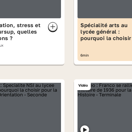
ation, stress et
Spécialité arts au
rsup, quelles
lycée général :
ons ?
pourquoi la choisir
eux
6min
Vidéo