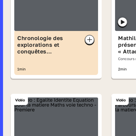
Chronologie des
Mathil
explorations et
prése
conquêtes
« Att
européennes au XVIe
féroce
Concours n
siècle
Gorni
lisait à v
1min
2min
Vidéo
Vidéo