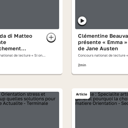
da di Matteo
Clémentine Beauva
nte
présente « Emma »
achement
de Jane Austen
 » de Vivian
ational de lecture « Si on
Concours national de lecture «
ck
oix haute » 2026
lisait à voix haute » 2026
2min
Article