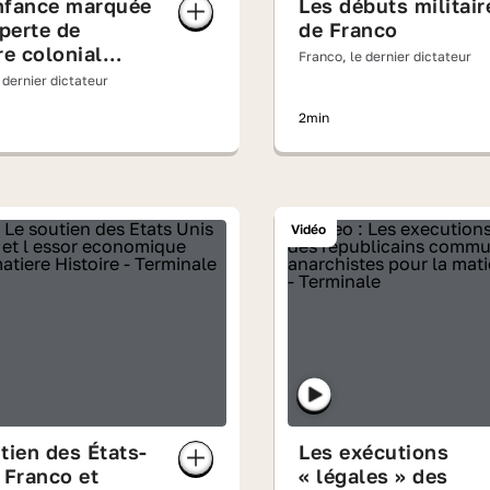
nfance marquée
Les débuts militair
 perte de
de Franco
re colonial
Franco, le dernier dictateur
nol
 dernier dictateur
2min
Vidéo
tien des États-
Les exécutions
 Franco et
« légales » des