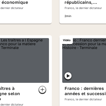
r économique
républicains,
communistes et
 dernier dictateur
Franco, le dernier dictateur
anarchistes
2min
Vidéo
aîtres à
Franco : dernières
gne selon
années et success
o
Franco, le dernier dictateur
 dernier dictateur