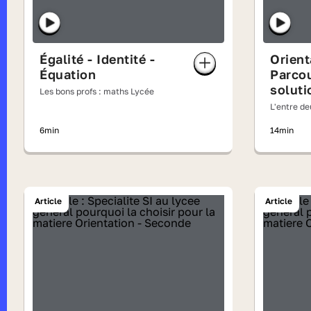
Égalité - Identité -
Orient
Équation
Parcou
soluti
Les bons profs : maths Lycée
L'entre d
6min
14min
Article
Article