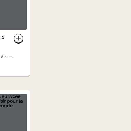
is
 Si on