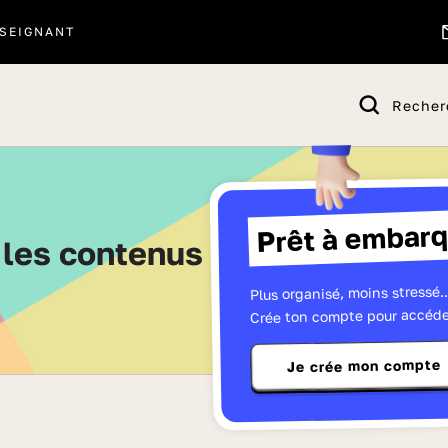
SEIGNANT
Recher
Prêt à embarq
s les contenus de Seconde - P
Plus organisé, moins stressé..
Crée ton compte pour accéde
Je crée mon compte