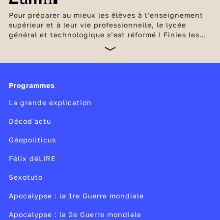
Pour préparer au mieux les élèves à l’enseignement
supérieur et à leur vie professionnelle, le lycée
général et technologique s’est réformé ! Finies les
séries L, ES et L ! Place désormais à un
enseignement qui correspond mieux au projet
personnel de chaque élève. Celui-ci compose ainsi
son bac en fonction de ses goûts et de ses
ambitions. En seconde générale et technologique,
Programmes
les élèves consolident leurs connaissances et
La grande explication
découvrent également deux nouvelles matières :
Décod'actu
Géopoliticus
Félix déLIRE
Sexotuto
Apocalypse : la 1re Guerre mondiale
Apocalypse : la 2e Guerre mondiale