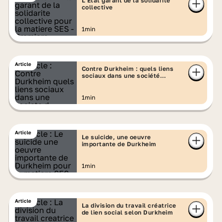
L’Etat garant de la solidarité
collective
1min
Article
Contre Durkheim : quels liens
sociaux dans une société
d’individus ?
1min
Article
Le suicide, une oeuvre
importante de Durkheim
1min
Article
La division du travail créatrice
de lien social selon Durkheim