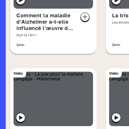
Comment la maladie
La tri
d’Alzheimer a-t-elle
Les émotio
influencé l’œuvre de
Willem de Kooning ?
Ouh là l'Art !
1min
3min
Vidéo
Vidéo