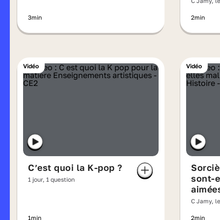
C Jamy, le
3min
2min
Vidéo
Vidéo
C’est quoi la K-pop ?
Sorciè
sont-e
1 jour, 1 question
aimée
C Jamy, le
1min
2min