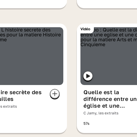
Vidéo
oire secrète des
Quelle est la
illes
différence entre u
église et une
s extraits
cathédrale ?
C Jamy, les extraits
57s