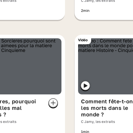
s extraits
C Jamy, les extraits
2min
Vidéo
res, pourquoi
Comment fête-t-on
lles mal
les morts dans le
s ?
monde ?
s extraits
C Jamy, les extraits
1min