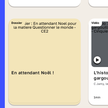
Dossier
Vidéo
En attendant Noël !
L’hist
gargou
C Jamy, le
1min