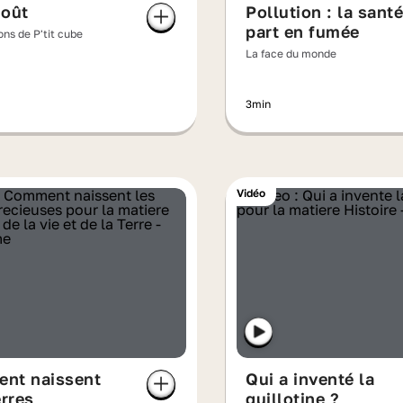
goût
Pollution : la santé
part en fumée
ns de P'tit cube
La face du monde
3min
Vidéo
nt naissent
Qui a inventé la
erres
guillotine ?