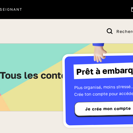
SEIGNANT
Recher
Prêt à embarq
Tous les contenus - Page 17
Plus organisé, moins stressé..
Crée ton compte pour accéde
Je crée mon compte