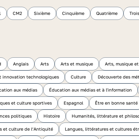
1
CM2
Sixième
Cinquième
Quatrième
Troi
d
Anglais
Arts
Arts et musique
Arts, musique et
t innovation technologiques
Culture
Découverte des mét
cation aux médias
Éducation aux médias et à l'information
ques et culture sportives
Espagnol
Être en bonne santé
ences politiques
Histoire
Humanités, littérature et philos
s et culture de l’Antiquité
Langues, littératures et cultures ét