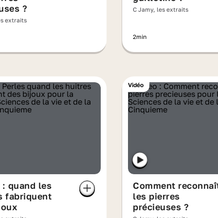
uses ?
C Jamy, les extraits
s extraits
2min
Vidéo
 : quand les
Comment reconnaî
s fabriquent
les pierres
joux
précieuses ?