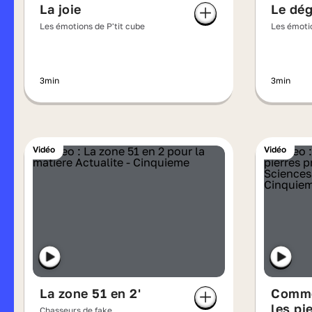
La joie
Le dé
Les émotions de P'tit cube
Les émotio
3min
3min
Vidéo
Vidéo
La zone 51 en 2'
Comme
les pi
Chasseurs de fake