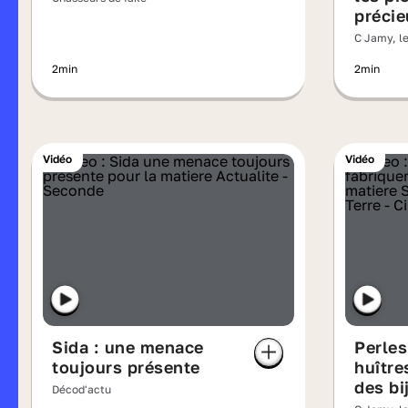
précie
C Jamy, le
2min
2min
Vidéo
Vidéo
Sida : une menace
Perles
toujours présente
huître
des bi
Décod'actu