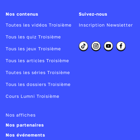
le maréchal
Göring, le deuxième personnage
du Reich, et son complice, le théoricien du
Nos contenus
Suivez-nous
racisme nazi, Rosenberg, sont là pour mettre
Toutes les vidéos Troisième
Inscription Newsletter
en œuvre l'asservissement de l'Ukraine et
Tous les quiz Troisième
l'élimination des Juifs.
Tous les jeux Troisième
Réalisateur :
Isabelle Clarke, Daniel Costelle
Tous les articles Troisième
Producteur :
CC&C, ECPAD, NHK
Année de production :
2009
Toutes les séries Troisième
Publié le 11/06/14
Tous les dossiers Troisième
Modifié le 24/03/26
Cours Lumni Troisième
Nos affiches
Nos partenaires
Nos événements